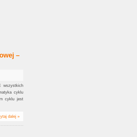
kowej –
ć wszystkich
matyka cyklu
m cyklu jest
ytaj dalej »