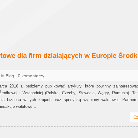
utowe dla firm działających w Europie Środ
 in
Blog
|
0 komentarzy
arca 2016 r. będziemy publikować artykuły, które powinny zainteresowa
 Środkowej i Wschodniej (Polska, Czechy, Słowacja, Węgry, Rumunia). Te
ia biznesu w tych krajach oraz specyfiką wymiany walutowej. Partnere
ransakcje walutowe…
Cz