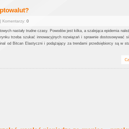
yptowalut?
 | Komentarzy:
0
towych nastały trudne czasy. Powodów jest kilka, a szalejąca epidemia nale
a rynku trzeba szukać innowacyjnych rozwiązań i sprawnie dostosowywać 
inal od Bitcan Elastyczni i podążający za trendami przedsiębiorcy są w sta
Cz