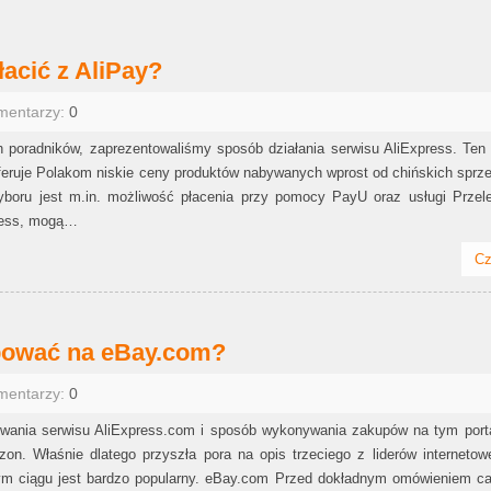
łacić z AliPay?
mentarzy:
0
oradników, zaprezentowaliśmy sposób działania serwisu AliExpress. Ten 
feruje Polakom niskie ceny produktów nabywanych wprost od chińskich spr
yboru jest m.in. możliwość płacenia przy pomocy PayU oraz usługi Przel
press, mogą…
Cz
upować na eBay.com?
mentarzy:
0
wania serwisu AliExpress.com i sposób wykonywania zakupów na tym porta
on. Właśnie dlatego przyszła pora na opis trzeciego z liderów internetow
ym ciągu jest bardzo popularny. eBay.com Przed dokładnym omówieniem cał