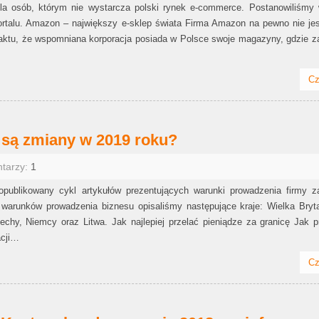
a osób, którym nie wystarcza polski rynek e-commerce. Postanowiliśmy w
rtalu. Amazon – największy e-sklep świata Firma Amazon na pewno nie je
aktu, że wspomniana korporacja posiada w Polsce swoje magazyny, gdzie za
Cz
e są zmiany w 2019 roku?
ntarzy:
1
publikowany cykl artykułów prezentujących warunki prowadzenia firmy z
runków prowadzenia biznesu opisaliśmy następujące kraje: Wielka Brytan
chy, Niemcy oraz Litwa. Jak najlepiej przelać pieniądze za granicę Jak p
acji…
Cz