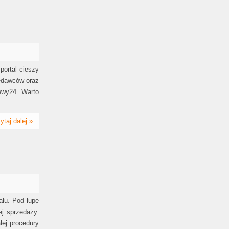
portal cieszy
zedawców oraz
ewy24. Warto
ytaj dalej »
lu. Pod lupę
ej sprzedaży.
ej procedury