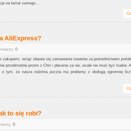
acje na temat samego…
Cz
na AliExpress?
entarzy:
0
i zakupami, wciąż obawia się zamawiania towarów za pośrednictwem portal
e przedmiotów prosto z Chin i płacenie za nie, wcale nie musi być trudne. 
je o tym, że nasza rodzima poczta ma problemy z obsługą ogromnej licz
Cz
k to się robi?
ntarzy:
0