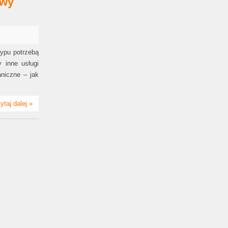
ewy
typu potrzebą
y inne usługi
niczne – jak
ytaj dalej »