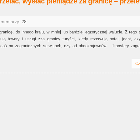
przelać, wysłać pieniądze za granicę – przel
omentarzy:
28
ranicę, do innego kraju, w mniej lub bardziej egzotycznej walucie. Z tego 
tują towary i usługi zza granicy turyści, kiedy rezerwują hotel, jacht, cz
coś na zagranicznych serwisach, czy od obcokrajowców Transfery zagra
Cz