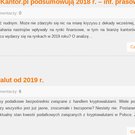
Kantor.pl podsumowują 2018 r. – inf. pras
mentarzy:
0
 nudnym. Może nie zdarzyło się nic na miarę kryzysu z dekady wcześniej,
hania nastrojów wpływały na rynki finansowe, w tym na branżę kantorów
i co wydarzy się na rynkach w 2019 roku? O analizę…
Cz
lut od 2019 r.
mentarzy:
6
sy podatkowe bezpośrednio związane z handlem kryptowalutami. Wiele poj
zy wszystko jest już jasne, zrozumiałe i bezsporne? Niestety nie. Postar
ktualny stan kwestii podatkowych związanych z kryptowalutami w Polsce. 
Cz