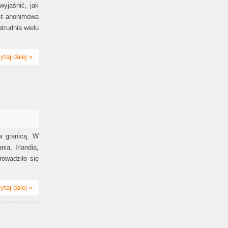
yjaśnić, jak
st anonimowa
trudnia wielu
ytaj dalej »
a granicą. W
ia, Irlandia,
rowadziło się
ytaj dalej »