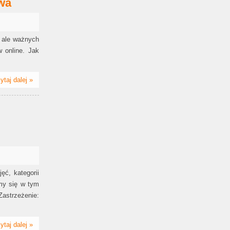
owa
 ale ważnych
 online. Jak
ytaj dalej »
ęć, kategorii
amy się w tym
Zastrzeżenie:
ytaj dalej »