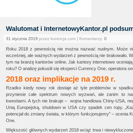
Walutomat i InternetowyKantor.pl podsum
31 stycznia 2019
przez kurencja.com | Komentarzy:
0
Roku 2018 z pewnością nie można nazwać nudnym. Może nie 
wcześniej, ale ważnych wydarzeń z pewnością nie brakowało. Wa
tym na branżę kantorów online. Jak kantory internetowe oceniaj
roku? O analizę pokusili się eksperci Currency One, operatora 
2018 oraz implikacje na 2019 r.
Rzadko kiedy nowy rok dostaje aż tyle problemów w spadku
przyniesie całe spektrum nowych wyzwań, ale zanim to nas
kwestiami. A tych nie brakuje – wojna handlowa Chiny-USA, neg
Unią Europejską, shutdown w USA czy spadek cen ropy. „Ka
potencjał do zmiany świata, w którym funkcjonujemy” – ocenia 
One.
Większość głównych wydarzeń 2018 wciąż trwa i niewykluczone,