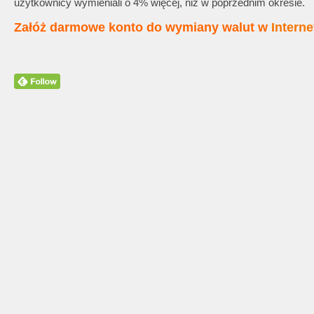
użytkownicy wymieniali o 4% więcej, niż w poprzednim okresie.
Załóż darmowe konto do wymiany walut w
Intern