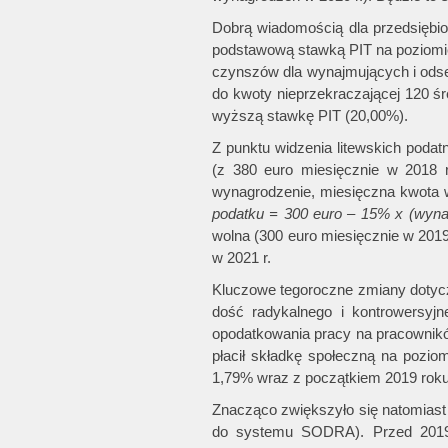
Dobrą wiadomością dla przedsiębior
podstawową stawką PIT na poziomie
czynszów dla wynajmujących i ods
do kwoty nieprzekraczającej 120 śr
wyższą stawkę PIT (20,00%).
Z punktu widzenia litewskich podat
(z 380 euro miesięcznie w 2018 
wynagrodzenie, miesięczna kwota 
podatku = 300 euro – 15% x (wyna
wolna (300 euro miesięcznie w 2019
w 2021 r.
Kluczowe tegoroczne zmiany dotycz
dość radykalnego i kontrowersyjne
opodatkowania pracy na pracownikó
płacił składkę społeczną na pozio
1,79% wraz z początkiem 2019 roku
Znacząco zwiększyło się natomiast
do systemu SODRA). Przed 2019 r