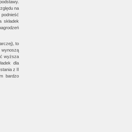
podstawy.
względu na
 podnieść
a składek
nagrodzeń
rczej), to
e) wynoszą
yć wyższa
ładek dla
tania z II
em bardzo