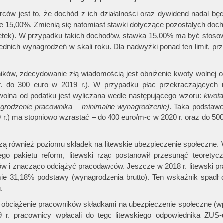
ców jest to, że dochód z ich działalności oraz dywidend nadal będ
 15,00%. Zmienią się natomiast stawki dotyczące pozostałych doc
etek). W przypadku takich dochodów, stawka 15,00% ma być stosow
ednich wynagrodzeń w skali roku. Dla nadwyżki ponad ten limit, pr
ników, zdecydowanie złą wiadomością jest obniżenie kwoty wolnej 
r. do 300 euro w 2019 r.). W przypadku płac przekraczających 
wolna od podatku jest wyliczana wedle następującego wzoru:
kwota
grodzenie pracownika – minimalne wynagrodzenie)
. Taka podstaw
 r.) ma stopniowo wzrastać – do 400 euro/m-c w 2020 r. oraz do 50
ą również poziomu składek na litewskie ubezpieczenie społeczne.
go pakietu reform, litewski rząd postanowił przesunąć teoretycz
w i znacząco odciążyć pracodawców. Jeszcze w 2018 r. litewski p
mie 31,18% podstawy (wynagrodzenia brutto). Ten wskaźnik spadł 
.
 obciążenie pracowników składkami na ubezpieczenie społeczne (w
. pracownicy wpłacali do tego litewskiego odpowiednika ZUS-