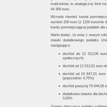
małżonków, to analogiczny limit r
44 300 euro.
Wzrosła również kwota pomniejsza
wyniósł 200 euro (z 1150 euro/rok 
kwoty pomniejszającej podatek dla
Warto dodać, że wraz z nowym rokie
stawki dodatkowego podatku
Uni
następująco:
dochód do 12 012,00 euro
społecznych)
dochód od 12 012,01 euro d
dochód od 19 847,01 euro 
(poprzednio: 4,75%)
dochód powyżej 70 044,00 
dodatkowa stawka dla docho
3,00%
Zmiany dotyczące podatku solidar