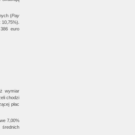
nych (
Pay
t 10,75%).
 386 euro
eż wymiar
li chodzi
ącej płac
kowe 7,00%
 średnich