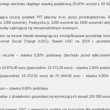
ocznego dochodu objętego stawką podatkową 20,00% wzrósł z 43 55
jąca roczny podatek PIT płacony m.in. przez przedsiębiorców. T
do 1350 euro/rok). Podwyżka (z 1200 euro/rok do 1500 euro/rok) dot
 osoby zajmującej się niesamodzielnym krewnym.
m na terenie Irlandii obowiązują też zmodyfikowane przedziały kw
versal Social Charge
(USC). Stawki USC na 2019 r. przedsta
 rocznie – stawka 0,50% podstawy (dochodu przed odliczenie
o 19 874,00 euro (poprzednio: 19 372,00 euro) – stawka 2,00% pods
(poprzednio: 19 372,01 euro) do 70 044,00 euro – stawka 4,50%
euro – stawka 8,00% podstawy
dów z działalności gospodarczej wynoszących ponad 100 000 euro 
nościowego USC z pewnością wydają się korzystne dla podatników.