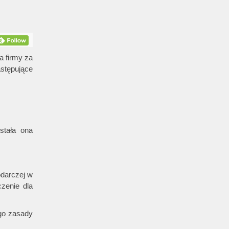
a firmy za
stępujące
stała ona
odarczej w
zenie dla
go zasady