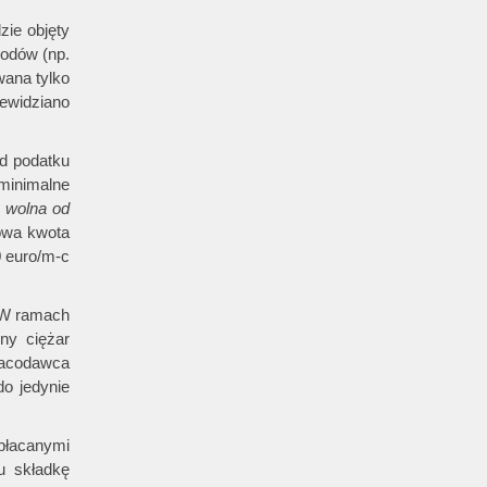
zie objęty
hodów (np.
ana tylko
zewidziano
od podatku
minimalne
 wolna od
owa kwota
0 euro/m-c
 W ramach
ny ciężar
racodawca
do jedynie
płacanymi
u składkę