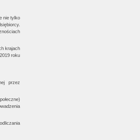
 nie tylko
iębiorcy.
znościach
h krajach
2019 roku
nej przez
społeczne)
owadzenia
dliczania