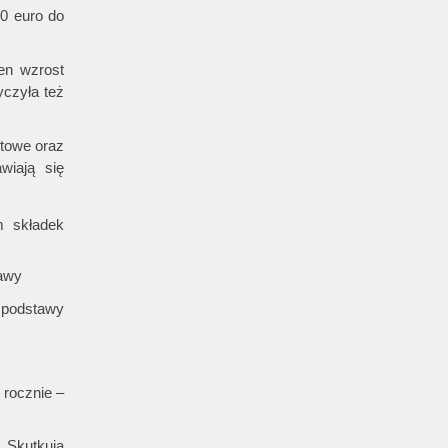
0 euro do
en wzrost
yczyła też
otowe oraz
wiają się
m składek
tawy
 podstawy
rocznie –
 Skutkują