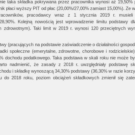
nie taka składka pokrywana przez pracownika wynosi aż 19,50% 
nik płaci wyższy PIT od płac (20,00%/27,00% zamiast 15,00%). Ze 
racowników, pracodawcy wraz z 1 stycznia 2019 r. musieli
28,90%. Kolejną nowością jest wprowadzenie limitu podstawy dl
 zdrowotnym). Taki limit w 2019 r. wynosi 120 przeciętnych wy
itwy (pracujących na podstawie zaświadczenie o działalności gospoda
ładki społeczne (emerytalne, zdrowotne, chorobowe i rodzicielski
0% dochodu podatkowego. Taka podstawa w skali roku nie może b
arto nadmienić, że zasady z 2018 r. uwzględniały podstawę sk
chodu i składkę wynoszącą 34,30% podstawy (36,30% w razie korzys
niu do 2018 roku, poziom obciążeń składkowych zmienił się zat