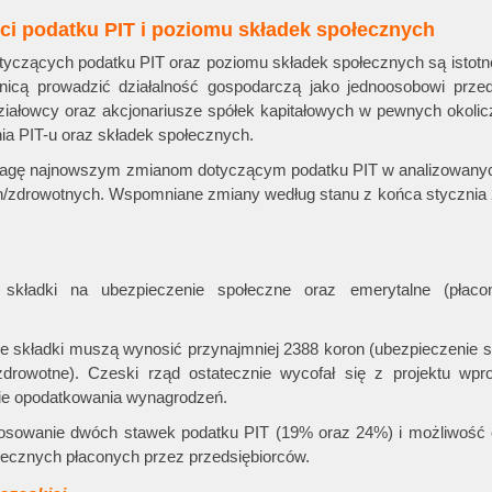
i podatku PIT i poziomu składek społecznych
yczących podatku PIT oraz poziomu składek społecznych są istotne
nicą prowadzić działalność gospodarczą jako jednoosobowi przeds
iałowcy oraz akcjonariusze spółek kapitałowych w pewnych okolic
ia PIT-u oraz składek społecznych.
uwagę najnowszym zmianom dotyczącym podatku PIT w analizowanyc
h/zdrowotnych. Wspomniane zmiany według stanu z końca stycznia 
składki na ubezpieczenie społeczne oraz emerytalne (płaco
ne składki muszą wynosić przynajmniej 2388 koron (ubezpieczenie 
drowotne). Czeski rząd ostatecznie wycofał się z projektu wpr
ie opodatkowania wynagrodzeń.
tosowanie dwóch stawek podatku PIT (19% oraz 24%) i możliwość o
ecznych płaconych przez przedsiębiorców.