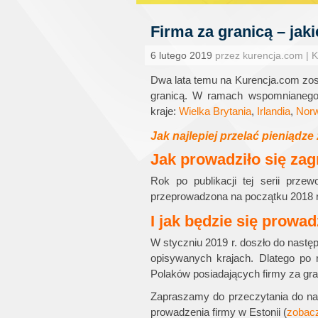
Firma za granicą – jak
6 lutego 2019
przez kurencja.com | 
Dwa lata temu na Kurencja.com zost
granicą. W ramach wspomnianego 
kraje:
Wielka Brytania
,
Irlandia
,
Norw
Jak najlepiej przelać pieniądze
Jak prowadziło się zag
Rok po publikacji tej serii przew
przeprowadzona na początku 2018 r
I jak będzie się prowad
W styczniu 2019 r. doszło do nast
opisywanych krajach. Dlatego po 
Polaków posiadających firmy za gra
Zapraszamy do przeczytania do na
prowadzenia firmy w Estonii (
zobac