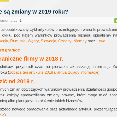
ie są zmiany w 2019 roku?
Komentarzy:
1
ał opublikowany cykl artykułów prezentujących warunki prowadzeni
cyklu, pod kątem warunków prowadzenia biznesu opisaliśmy na
egia
,
Rumunia
,
Węgry
,
Słowacja
,
Czechy
,
Niemcy
oraz
Litwa
.
 za granicę
raniczne firmy w 2018 r.
odników, przyszedł czas na pierwszą aktualizację informacji. Zo
oku (
zobacz ten artykuł z 2018 r. aktualizujący informacje
).
zić od 2019 r.
ępnych zmian dotyczących warunków prowadzenia działalności gosp
raz kolejny sprawdziliśmy zmiany prawne, które mogą mieć znac
nicą albo planujących założenie takich biznesów.
szego nowego opracowania oraz aktualnego artykułu prezentujące
z >
)