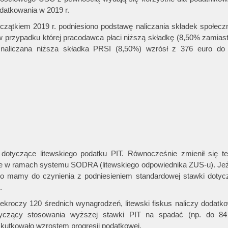
atkowania w 2019 r.
czątkiem 2019 r. podniesiono podstawę naliczania składek społecz
 w przypadku której pracodawca płaci niższą składkę (8,50% zamias
est naliczana niższa składka PRSI (8,50%) wzrósł z 376 euro do
 dotyczące litewskiego podatku PIT. Równocześnie zmienił się t
e w ramach systemu SODRA (litewskiego odpowiednika ZUS-u). Jeże
to mamy do czynienia z podniesieniem standardowej stawki dotycz
.
zekroczy 120 średnich wynagrodzeń, litewski fiskus naliczy dodat
tyczący stosowania wyższej stawki PIT na spadać (np. do 84
skutkowało wzrostem progresji podatkowej.