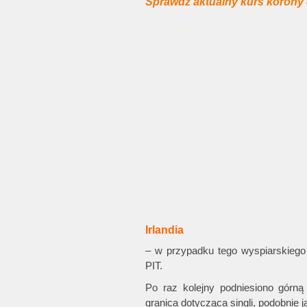
Sprawdź aktualny kurs korony 
Irlandia
– w przypadku tego wyspiarskieg
PIT.
Po raz kolejny podniesiono górn
granica dotycząca singli, podobnie j