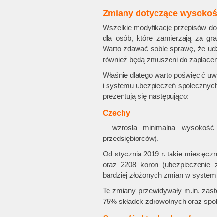
Zmiany dotyczące wysokośc
Wszelkie modyfikacje przepisów dot
dla osób, które zamierzają za gra
Warto zdawać sobie sprawę, że udz
również będą zmuszeni do zapłacen
Właśnie dlatego warto poświęcić 
i systemu ubezpieczeń społecznyc
prezentują się następująco:
Czechy
– wzrosła minimalna wysokość 
przedsiębiorców).
Od stycznia 2019 r. takie miesięcz
oraz 2208 koron (ubezpieczenie z
bardziej złożonych zmian w system
Te zmiany przewidywały m.in. zas
75% składek zdrowotnych oraz społ