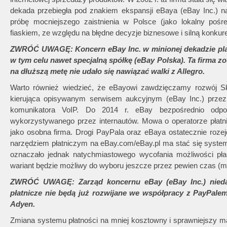
dekada przebiegła pod znakiem ekspansji eBaya (eBay Inc.) 
próbę mocniejszego zaistnienia w Polsce (jako lokalny pośr
fiaskiem, ze względu na błędne decyzje biznesowe i silną konkur
ZWRÓĆ UWAGĘ: Koncern eBay Inc. w minionej dekadzie plan
w tym celu nawet specjalną spółkę (eBay Polska). Ta firma 
na dłuższą metę nie udało się nawiązać walki z Allegro.
Warto również wiedzieć, że eBayowi zawdzięczamy rozwój Sk
kierująca opisywanym serwisem aukcyjnym (eBay Inc.) przez
komunikatora VoIP. Do 2014 r. eBay bezpośrednio odpow
wykorzystywanego przez internautów. Mowa o operatorze płatn
jako osobna firma. Drogi PayPala oraz eBaya ostatecznie roze
narzędziem płatniczym na eBay.com/eBay.pl ma stać się system
oznaczało jednak natychmiastowego wycofania możliwości pł
wariant będzie możliwy do wyboru jeszcze przez pewien czas (m.
ZWRÓĆ UWAGĘ: Zarząd koncernu eBay (eBay Inc.) niedaw
płatnicze nie będą już rozwijane we współpracy z PayPalem.
Adyen.
Zmiana systemu płatności na mniej kosztowny i sprawniejszy m