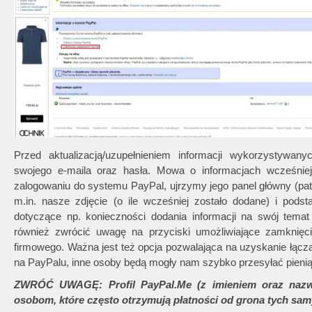
Przed aktualizacją/uzupełnieniem informacji wykorzystywan
swojego e-maila oraz hasła. Mowa o informacjach wcześnie
zalogowaniu do systemu PayPal, ujrzymy jego panel główny (pa
m.in. nasze zdjęcie (o ile wcześniej zostało dodane) i podst
dotyczące np. konieczności dodania informacji na swój tema
również zwrócić uwagę na przyciski umożliwiające zamknięc
firmowego. Ważna jest też opcja pozwalająca na uzyskanie łącz
na PayPalu, inne osoby będą mogły nam szybko przesyłać pieniąd
ZWRÓĆ UWAGĘ: Profil PayPal.Me (z imieniem oraz nazwi
osobom, które często otrzymują płatności od grona tych sam