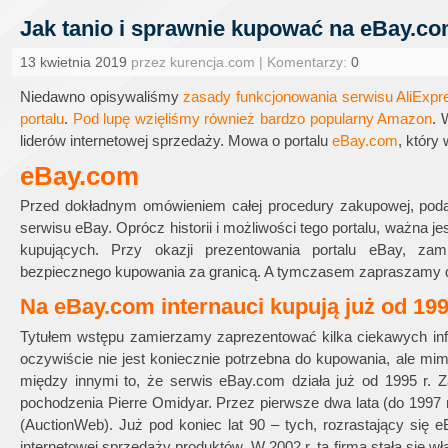
Jak tanio i sprawnie kupować na eBay.c
13 kwietnia 2019
przez kurencja.com | Komentarzy:
0
Niedawno opisywaliśmy
zasady funkcjonowania serwisu AliExp
portalu
.
Pod lupę wzięliśmy również bardzo popularny Amazon
. 
liderów internetowej sprzedaży. Mowa o portalu
eBay.com
, który
eBay.com
Przed dokładnym omówieniem całej procedury zakupowej, pod
serwisu eBay. Oprócz historii i możliwości tego portalu, ważna j
kupujących. Przy okazji prezentowania portalu eBay, za
bezpiecznego kupowania za granicą. A tymczasem zapraszamy d
Na eBay.com internauci kupują już od 19
Tytułem wstępu zamierzamy zaprezentować kilka ciekawych infor
oczywiście nie jest koniecznie potrzebna do kupowania, ale mi
między innymi to, że serwis eBay.com działa już od 1995 r. Z
pochodzenia Pierre Omidyar. Przez pierwsze dwa lata (do 1997 r
(AuctionWeb). Już pod koniec lat 90 – tych, rozrastający si
internetowej sprzedaży produktów. W 2002 r. ta firma stała się w