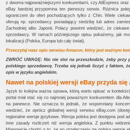
z dwoma najpoważniejszymi konkurentami, czy AliExpress oraz
eBay bardziej przypomina ten pierwszy serwis. Różnica pole
ograniczeni do ofert pochodzących tylko z Chin. Wiele cie
oferują np. sprzedawcy posiadający siedzibę lub adres zami
Zachodniej albo Japonii. Polacy powinni wiedzieć, że cieka
sprzedawcy. W ramach późniejszego opisu pokażemy, jak mo
lokalizacji (Polska, Europa lub cały świat).
Przeczytaj nasz opis serwisu Amazon, który jest ważnym ko
ZWRÓĆ UWAGĘ: Nic nie stoi na przeszkodzie, żeby przy 
polskiego sprzedawcę. Trzeba się jednak liczyć z faktem, 
opis w języku angielskim.
Nawet na polskiej wersji eBay przyda się 
Język to kolejna ważna sprawa, którą warto opisać w kontekści
portal miał stać się co najmniej poważnym konkurentem dla Alle
na panewce. Nie oznacza to jednak, że wspomniany koncern z
wiedzieć, że oprócz globalnej wersji serwisu eBay.com (dostę
regionalne wersje językowe. Wersja polska jest dostępna pod 
inne zasady rozliczeń niż wersja angielska. Z punktu widzen
Mianowicie chodzi o to, że po przełączeniu na polską wersję e