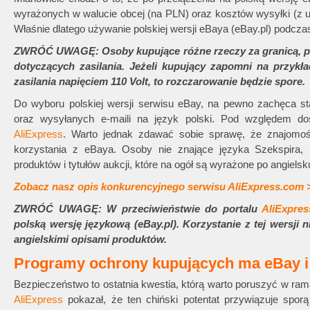
wyrażonych w walucie obcej (na PLN) oraz kosztów wysyłki (z uw
Właśnie dlatego używanie polskiej wersji eBaya (eBay.pl) podc
ZWRÓĆ UWAGĘ: Osoby kupujące różne rzeczy za granicą, po
dotyczących zasilania. Jeżeli kupujący zapomni na przyk
zasilania napięciem 110 Volt, to rozczarowanie będzie spore.
Do wyboru polskiej wersji serwisu eBay, na pewno zachęca s
oraz wysyłanych e-maili na język polski. Pod względem do
AliExpress
. Warto jednak zdawać sobie sprawę, że znajomoś
korzystania z eBaya. Osoby nie znające języka Szekspira
produktów i tytułów aukcji, które na ogół są wyrażone po angielsk
Zobacz nasz opis konkurencyjnego serwisu AliExpress.co
ZWRÓĆ UWAGĘ: W przeciwieństwie do portalu
AliExpres
polską wersję językową (eBay.pl). Korzystanie z tej wersji
angielskimi opisami produktów.
Programy ochrony kupujących ma eBay 
Bezpieczeństwo to ostatnia kwestia, którą warto poruszyć w ram
AliExpress
pokazał, że ten chiński potentat przywiązuje spor