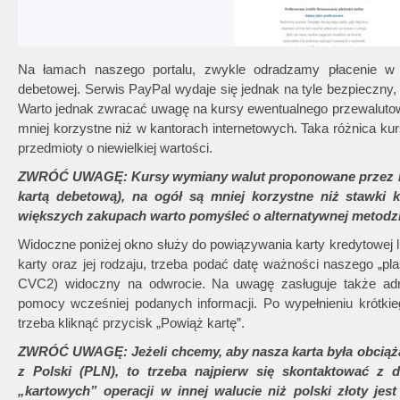
Na łamach naszego portalu, zwykle odradzamy płacenie w I
debetowej. Serwis PayPal wydaje się jednak na tyle bezpieczny
Warto jednak zwracać uwagę na kursy ewentualnego przewalutow
mniej korzystne niż w kantorach internetowych. Taka różnica kur
przedmioty o niewielkiej wartości.
ZWRÓĆ UWAGĘ: Kursy wymiany walut proponowane przez Pa
kartą debetową), na ogół są mniej korzystne niż stawki 
większych zakupach warto pomyśleć o alternatywnej metodzi
Widoczne poniżej okno służy do powiązywania karty kredytowej
karty oraz jej rodzaju, trzeba podać datę ważności naszego „pl
CVC2) widoczny na odwrocie. Na uwagę zasługuje także adre
pomocy wcześniej podanych informacji. Po wypełnieniu krótkie
trzeba kliknąć przycisk „Powiąż kartę”.
ZWRÓĆ UWAGĘ: Jeżeli chcemy, aby nasza karta była obciążan
z Polski (PLN), to trzeba najpierw się skontaktować z dz
„kartowych” operacji w innej walucie niż polski złoty jes