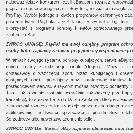
najpoważniejszy konkurent, czyli eBay.com również wprowadz
programu opracowanego przez eBay Inc., rozwiązania zwiększaj
PayPay. Wybór jednego z dwóch programów ochronnych zależ
pośrednictwem PayPala. Jeżeli kupujący wybrał usługi tego op
skorzystać z programu ochrony klientów opracowanego prze
zaoferuje eBay.
ZWRÓĆ UWAGĘ: PayPal ma swój odrębny program ochrony
osoby, które zapłaciły za towar przy pomocy wspomnianego o
W ramach swojego systemu ochrony kupujących, serwis eBay.com
dobrze znamy z rodzimego portalu Allegro.pl. Mowa o ce
sprzedawcę o wszczęciu sporu przez kupującego i obser
dostępnych opcji, sprzedający może zaoferować klientowi ki
pośrednictwem serwisu eBay.com można otworzyć pomiędzy 10
Jeżeli taki spór nie zostanie pomyślnie zakończony przed upł
transakcji), to sprawa trafia do Działu Zaufania i Bezpieczeń
zastosować różnego rodzaju sankcje wobec niesolidnego sprzed
zablokowanie możliwości sprzedawania przedmiotów, odeb
Sprzedawcy albo nawet zawiadomienie policji.
ZWRÓĆ UWAGĘ: Serwis eBay najpierw obserwuje spór transa