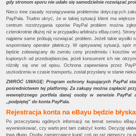
gdy stronom sporu nie udało się samodzielnie rozwiązać pro
Nieco inne zasady rozwiązywania problemów dotyczących zakupu
PayPala. Trudno ukryć, że w takiej sytuacji klient ma większ
centrum rozstrzygania sporów PayPal problem można zgłosi
czterokrotnie dłużej niż w przypadku arbitrażu eBay.com). Stron
najpierw same próbują rozwiązać problem. Jeżeli takie wysiłki 
wspomniany operator płatniczy. W opisywanej sytuacji, spór 
będzie zobowiązany do zwrotu ceny przedmiotu i kosztów wy
kupionych od przedsiębiorców, jeżeli konsument ich nie otrzym
różniły się one od opisu. Ochrona zapewniana przez PayPa
uszkodzeniu w czasie transportu, został przysłany w stanie niek
ZWRÓĆ UWAGĘ: Program ochrony kupujących PayPal stano
pośrednictwem tej platformy. Za zakupy można zapłacić pr
wewnętrznego portfela danej osoby w serwisie PayPal al
„podpiętej” do konta PayPala.
Rejestracja konta na eBayu będzie błysk
Po przeczytaniu ogólnych informacji na temat serwisu eBay
wywnioskować, czy warto jest tam założyć konto. Decyzję ułatwi
trwa długo. Osoby zamierzające kupić coś po raz pierwszy za 