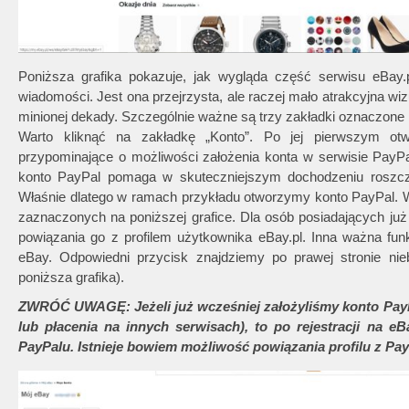
Poniższa grafika pokazuje, jak wygląda część serwisu eBay.
wiadomości. Jest ona przejrzysta, ale raczej mało atrakcyjna wiz
minionej dekady. Szczególnie ważne są trzy zakładki oznaczone 
Warto kliknąć na zakładkę „Konto”. Po jej pierwszym ot
przypominające o możliwości założenia konta w serwisie PayPa
konto PayPal pomaga w skuteczniejszym dochodzeniu roszcz
Właśnie dlatego w ramach przykładu otworzymy konto PayPal. W
zaznaczonych na poniższej grafice. Dla osób posiadających już 
powiązania go z profilem użytkownika eBay.pl. Inna ważna fu
eBay. Odpowiedni przycisk znajdziemy po prawej stronie nie
poniższa grafika).
ZWRÓĆ UWAGĘ: Jeżeli już wcześniej założyliśmy konto PayP
lub płacenia na innych serwisach), to po rejestracji na eB
PayPalu. Istnieje bowiem możliwość powiązania profilu z Pa