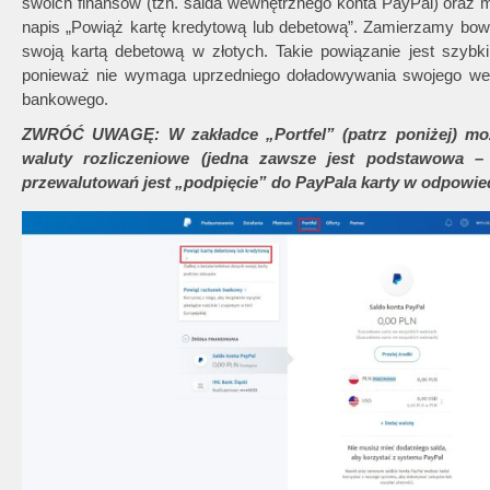
swoich finansów (tzn. salda wewnętrznego konta PayPal) oraz me
napis „Powiąż kartę kredytową lub debetową”. Zamierzamy bo
swoją kartą debetową w złotych. Takie powiązanie jest szy
ponieważ nie wymaga uprzedniego doładowywania swojego wew
bankowego.
ZWRÓĆ UWAGĘ: W zakładce „Portfel” (patrz poniżej) mo
waluty rozliczeniowe (jedna zawsze jest podstawowa –
przewalutowań jest „podpięcie” do PayPala karty w odpowi