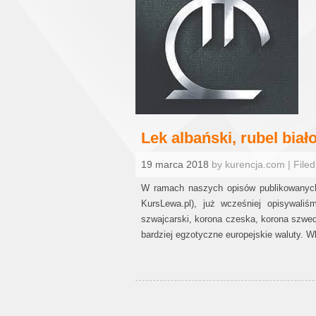
Lek albański, rubel biał
19 marca 2018
by kurencja.com | Filed
W ramach naszych opisów publikowanych
KursLewa.pl), już wcześniej opisywaliś
szwajcarski, korona czeska, korona szwed
bardziej egzotyczne europejskie waluty.