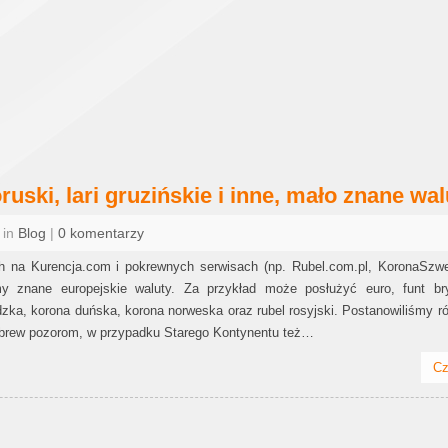
oruski, lari gruzińskie i inne, mało znane wal
 in
Blog
|
0 komentarzy
 na Kurencja.com i pokrewnych serwisach (np. Rubel.com.pl, KoronaSzwe
my znane europejskie waluty. Za przykład może posłużyć euro, funt bryt
zka, korona duńska, korona norweska oraz rubel rosyjski. Postanowiliśmy r
 Wbrew pozorom, w przypadku Starego Kontynentu też…
Cz