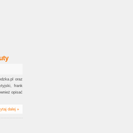
uty
dzka.pl oraz
yjski, frank
ównież opisać
ytaj dalej »