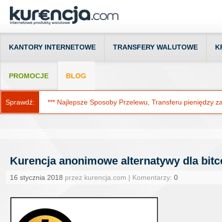
KANTORY INTERNETOWE
TRANSFERY WALUTOWE
K
PROMOCJE
BLOG
Sprawdź:
*** Najlepsze Sposoby Przelewu, Transferu pieniędzy za g
Kurencja anonimowe alternatywy dla bitco
16 stycznia 2018
przez kurencja.com | Komentarzy:
0