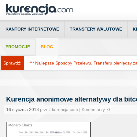
KANTORY INTERNETOWE
TRANSFERY WALUTOWE
K
PROMOCJE
BLOG
Sprawdź:
*** Najlepsze Sposoby Przelewu, Transferu pieniędzy za g
Kurencja anonimowe alternatywy dla bitc
16 stycznia 2018
przez kurencja.com | Komentarzy:
0