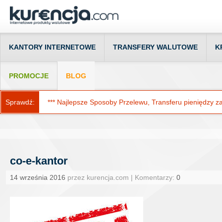
KANTORY INTERNETOWE
TRANSFERY WALUTOWE
K
PROMOCJE
BLOG
Sprawdź:
*** Najlepsze Sposoby Przelewu, Transferu pieniędzy za g
co-e-kantor
14 września 2016
przez kurencja.com | Komentarzy:
0