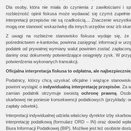
Dla osoby, która nie miała do czynienia z zawiłościami i s
rozbieżność opinii fiskusa może wydawać się czymś zupełnie
interpretacji przepisów nie są rzadkością… Znaczenie wszystki
mogą one stanowić wskazówkę dla innych urzędów oraz izb ska
Z uwagi na rozbieżne stanowisko fiskusa wydaje się, że 
pośrednictwem e-kantorów, powinna zasięgnąć informacji w urzę
podatek od prywatnej wymiany walut powinien zostać zapłacony,
daniny oraz dokumenty potwierdzające osiągnięty zysk. W pr
potwierdzenia wykonanych transakcji.
Oficjalna interpretacja fiskusa to odpłatna, ale najbezpieczni
Podatnicy, którzy chcą uzyskać oficjalne i wiążące stanowis
powinni wystąpić o
indywidualną interpretację przepisów
. Za 
zamian podatnik otrzymuje swoistą
ochronę prawną
. Osob
skarbowej nie poniesie konsekwencji podatkowych (przykłady: 
zapłaty odsetek).
Interpretacji indywidualnej udziela właściwy dyrektor izby skarbo
interpretację podatkową (formularz ORD – IN) oraz dowód wpła
Biura Informacji Podatkowej (BIP). Możliwe jest też osobiste do