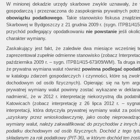
W minionej dekadzie urzędy skarbowe zwykle uznawały, że 
gospodarczą i przeznaczona do zaspokojenia prywatnych potrze
obowiązku podatkowego
. Takie stanowisko fiskusa znajdzi
Skarbowej w Bydgoszczy z 21 grudnia 2009 r. (sygn. ITPB1/415
przychód podlegający opodatkowaniu
nie powstanie
jeśli okol
charakter wymiany.
Zaskakujący jest fakt, że zaledwie dwa miesiące wcześniej
zaprezentował zupełnie odmienne stanowisko (zobacz Interpreta
października 2009 r. – sygn. ITPB1/415-673/09/WM). Ta druga i
że prywatna wymiana walut również
powinna podlegać opodat
w katalogu zdarzeń gospodarczych i czynności, które są zwoln
dochodowym od osób fizycznych). Opierając się na tym arg
prywatnej wymiany walut powinny zostać wykazane w deklaracj
nadmienić, że w 2012 r. interpretację niekorzystną dla podat
Katowicach (zobacz interpretację z 26 lipca 2012 r. – sygn
interpretacji, która dotyczyła prywatnej wymiany walut za po
„uzyskany przez wnioskodawczynię, jako osobę nieprowadzącą
wymiany walut, należy zakwalifikować do przychodów z innych ź
podatku dochodowym od osób fizycznych. Dochód z tego tyt
składanym za rok podatkowy (PIT-36), w którym dochód ten został