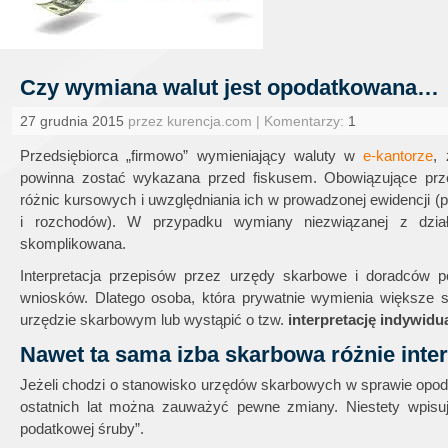
Czy wymiana walut jest opodatkowana…
27 grudnia 2015
przez kurencja.com | Komentarzy:
1
Przedsiębiorca „firmowo” wymieniający waluty w
e-kantorze
, 
powinna zostać wykazana przed fiskusem. Obowiązujące prze
różnic kursowych i uwzględniania ich w prowadzonej ewidencji 
i rozchodów). W przypadku wymiany niezwiązanej z działal
skomplikowana.
Interpretacja przepisów przez urzędy skarbowe i doradców p
wniosków. Dlatego osoba, która prywatnie wymienia większe 
urzędzie skarbowym lub wystąpić o tzw.
interpretację indywidu
Nawet ta sama izba skarbowa różnie inte
Jeżeli chodzi o stanowisko urzędów skarbowych w sprawie opoda
ostatnich lat można zauważyć pewne zmiany. Niestety wpisu
podatkowej śruby”.