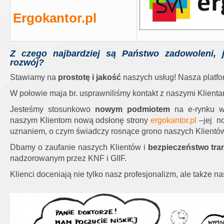
Ergokantor.pl
Z czego najbardziej są Państwo zadowoleni, 
rozwój?
Stawiamy na
prostotę i jakość
naszych usług! Nasza platfo
W połowie maja br. usprawniliśmy kontakt z naszymi Klienta
Jesteśmy stosunkowo
nowym podmiotem
na e-rynku w
naszym Klientom nową odsłonę strony
ergokantor.pl
–jej no
uznaniem, o czym świadczy rosnące grono naszych Klientó
Dbamy o zaufanie naszych Klientów i
bezpieczeństwo tra
nadzorowanym przez KNF i GIIF.
Klienci doceniają nie tylko nasz profesjonalizm, ale także n