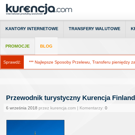
KANTORY INTERNETOWE
TRANSFERY WALUTOWE
K
PROMOCJE
BLOG
Sprawdź:
*** Najlepsze Sposoby Przelewu, Transferu pieniędzy za g
Przewodnik turystyczny Kurencja Finlandi
6 września 2018
przez kurencja.com | Komentarzy:
0