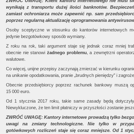
ZWRÓĆ UWAGĘ: Klient kantoru internetowego nie musi się
wynikają z transportu dużej ilości banknotów. Bezpieczeńs
zamiast ochroniarza może zapewnić np. sam przedsiębiorca
poprzez regularną aktualizację oprogramowania antywiruso
Osoby sceptyczne w stosunku do kantorów internetowych mo
jedynie bezgotówkowy sposób wymiany.
Z roku na rok, taki argument staje się jednak coraz mniej tr
obecnie nie stanowi
żadnego problemu
, a zewnętrzni operato
walutowe.
Co więcej, unijne przepisy zaczynają zmierzać w kierunku ogran
na unikanie opodatkowania, pranie „brudnych pieniędzy” i zagroże
Obecnie przedsiębiorcy poprzez rachunek bankowy muszą op
15 000 euro.
Od 1 stycznia 2017 roku, takie same zasady będą dotyczyły 
Niewykluczone, że ten limit płatniczy w przyszłości zostanie jes
ZWRÓĆ UWAGĘ: Kantory internetowe prowadzą tylko bezgotó
uwagi na zmiany technologiczne. Nie tylko w przypad
gotówkowych rozliczeń staje się coraz mniejsze. Od 1 sty