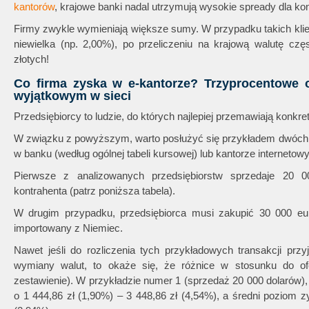
kantorów
, krajowe banki nadal utrzymują wysokie spready dla k
Firmy zwykle wymieniają większe sumy. W przypadku takich klie
niewielka (np. 2,00%), po przeliczeniu na krajową walutę czę
złotych!
Co firma zyska w e-kantorze? Trzyprocentowe 
wyjątkowym w sieci
Przedsiębiorcy to ludzie, do których najlepiej przemawiają konkr
W związku z powyższym, warto posłużyć się przykładem dwóch k
w banku (według ogólnej tabeli kursowej) lub kantorze internetow
Pierwsze z analizowanych przedsiębiorstw sprzedaje 20 
kontrahenta (patrz poniższa tabela).
W drugim przypadku, przedsiębiorca musi zakupić 30 000 eur
importowany z Niemiec.
Nawet jeśli do rozliczenia tych przykładowych transakcji prz
wymiany walut, to okaże się, że różnice w stosunku do of
zestawienie). W przykładzie numer 1 (sprzedaż 20 000 dolarów)
o 1 444,86 zł (1,90%) – 3 448,86 zł (4,54%), a średni poziom z