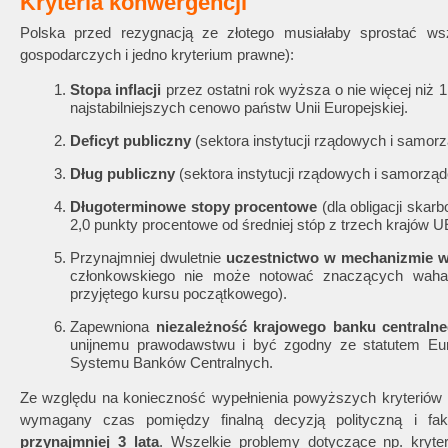
Kryteria konwergencji
Polska przed rezygnacją ze złotego musiałaby sprostać w
gospodarczych i jedno kryterium prawne):
Stopa inflacji
przez ostatni rok wyższa o nie więcej niż 1
najstabilniejszych cenowo państw Unii Europejskiej.
Deficyt publiczny
(sektora instytucji rządowych i samo
Dług publiczny
(sektora instytucji rządowych i samorz
Długoterminowe stopy procentowe
(dla obligacji skar
2,0 punkty procentowe od średniej stóp z trzech krajów UE 
Przynajmniej dwuletnie
uczestnictwo w mechanizmie 
członkowskiego nie może notować znaczących wah
przyjętego kursu początkowego).
Zapewniona
niezależność krajowego banku centraln
unijnemu prawodawstwu i być zgodny ze statutem Eur
Systemu Banków Centralnych.
Ze względu na konieczność wypełnienia powyższych kryteriów i
wymagany czas pomiędzy finalną decyzją polityczną i f
przynajmniej 3 lata
. Wszelkie problemy dotyczące np. kryte