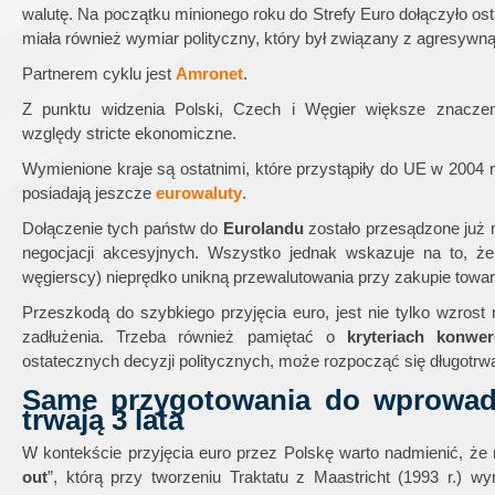
walutę. Na początku minionego roku do Strefy Euro dołączyło osta
miała również wymiar polityczny, który był związany z agresywn
Partnerem cyklu jest
Amronet
.
Z punktu widzenia Polski, Czech i Węgier większe znacze
względy stricte ekonomiczne.
Wymienione kraje są ostatnimi, które przystąpiły do UE w 2004 r
posiadają jeszcze
eurowaluty
.
Dołączenie tych państw do
Eurolandu
zostało przesądzone już n
negocjacji akcesyjnych. Wszystko jednak wskazuje na to, że
węgierscy) nieprędko unikną przewalutowania przy zakupie towaró
Przeszkodą do szybkiego przyjęcia euro, jest nie tylko wzrost
zadłużenia. Trzeba również pamiętać o
kryteriach konwer
ostatecznych decyzji politycznych, może rozpocząć się długotrwa
Same przygotowania do wprowadz
trwają 3 lata
W kontekście przyjęcia euro przez Polskę warto nadmienić, że na
out
”, którą przy tworzeniu Traktatu z Maastricht (1993 r.) w