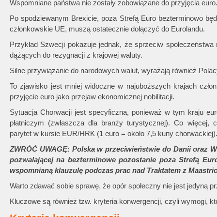
Wspomniane państwa nie zostały zobowiązane do przyjęcia euro
Po spodziewanym Brexicie, poza Strefą Euro bezterminowo będz
członkowskie UE, muszą ostatecznie dołączyć do Eurolandu.
Przykład Szwecji pokazuje jednak, że sprzeciw społeczeństw
dążących do rezygnacji z krajowej waluty.
Silne przywiązanie do narodowych walut, wyrażają również Polac
To zjawisko jest mniej widoczne w najuboższych krajach członk
przyjęcie euro jako przejaw ekonomicznej nobilitacji.
Sytuacja Chorwacji jest specyficzna, ponieważ w tym kraju eu
płatniczym (zwłaszcza dla branży turystycznej). Co więcej, c
parytet w kursie EUR/HRK (1 euro = około 7,5 kuny chorwackiej)
ZWRÓĆ UWAGĘ: Polska w przeciwieństwie do Danii oraz Wielk
pozwalającej na bezterminowe pozostanie poza Strefą Euro
wspomnianą klauzulę podczas prac nad Traktatem z Maastrich
Warto zdawać sobie sprawę, że opór społeczny nie jest jedyną 
Kluczowe są również tzw. kryteria konwergencji, czyli wymogi, kt