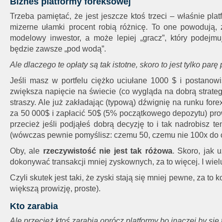
Biznes platformy foreksowej
Trzeba pamiętać, że jest jeszcze ktoś trzeci – właśnie platf
mizerne ułamki procent robią różnicę. To one powodują,
modelowy inwestor, a może lepiej „gracz”, który podejmuj
będzie zawsze „pod wodą”.
Ale dlaczego te opłaty są tak istotne, skoro to jest tylko par
Jeśli masz w portfelu ciężko uciułane 1000 $ i postanow
zwiększa napięcie na świecie (co wygląda na dobrą strategi
straszy. Ale już zakładając (typową) dźwignię na runku for
za 50 000$ i zapłacić 50$ (5% początkowego depozytu) prowi
przecież jeśli podjąłeś dobrą decyzję to i tak nadrobisz t
(wówczas pewnie pomyślisz: czemu 50, czemu nie 100x do c
Oby, ale
rzeczywistość nie jest tak różowa
. Skoro, jak 
dokonywać transakcji mniej zyskownych,
za to więcej. I wiel
Czyli skutek jest taki, że zyski stają się mniej pewne, za to
większą prowizję, proste).
Kto zarabia
Ale przecież ktoś zarabia oprócz platformy bo inaczej by się 