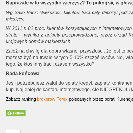
Naprawdę w to wszystko wierzysz? To puknij się w głow
Wg Saxo Bank: Większość klientów traci cały depozyt podcza
miesięcy.
W 2011 r. 82 proc. klientów korzystających z internetowych
stratę – wynika z ankiety przeprowadzonej przez Urząd
krajowych domów maklerskich.
Załóż na chwilę dla dobra własnej przyszłości, że jest to p
możesz być na trwałe w tych 5-10% szczęśliwców. No, wł
tego, że ktoś inny traci, czasem wszystko?
Rada końcowa
Jeśli potrzebujesz walut do spłaty kredyt, zapłaty kontrahe
kup. Najlepiej do kantoru internetowego. Ale NIE SPEKULUJ
Zobacz ranking
brokerów Forex
polecanych przez portal Kurencj