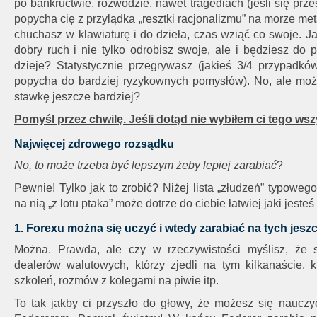
po bankructwie, rozwodzie, nawet tragediach (jeśli się prze
popycha cię z przylądka „resztki racjonalizmu” na morze meta
chuchasz w klawiaturę i do dzieła, czas wziąć co swoje. J
dobry ruch i nie tylko odrobisz swoje, ale i będziesz do pr
dzieje? Statystycznie przegrywasz (jakieś 3/4 przypadk
popycha do bardziej ryzykownych pomysłów). No, ale moż
stawkę jeszcze bardziej?
Pomyśl przez chwilę. Jeśli dotąd nie wybiłem ci tego wszy
Najwięcej zdrowego rozsądku
No, to może trzeba być lepszym żeby lepiej zarabiać
?
Pewnie! Tylko jak to zrobić? Niżej lista „złudzeń” typoweg
na nią „z lotu ptaka” może dotrze do ciebie łatwiej jaki jesteś
1. Forexu można się uczyć i wtedy zarabiać na tych jesz
Można. Prawda, ale czy w rzeczywistości myślisz, że
dealerów walutowych, którzy zjedli na tym kilkanaście, ki
szkoleń, rozmów z kolegami na piwie itp.
To tak jakby ci przyszło do głowy, że możesz się naucz