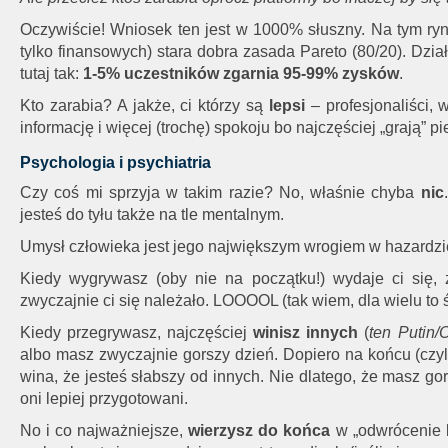
Oczywiście! Wniosek ten jest w 1000% słuszny. Na tym rynk
tylko finansowych) stara dobra zasada Pareto (80/20). Dzia
tutaj tak:
1-5% uczestników zgarnia 95-99% zysków
.
Kto zarabia? A jakże, ci którzy są
lepsi
– profesjonaliści,
informację i więcej (trochę) spokoju bo najczęściej „grają” pi
Psychologia i psychiatria
Czy coś mi sprzyja w takim razie? No, właśnie chyba
nic
jesteś do tyłu także na tle mentalnym.
Umysł człowieka jest jego największym wrogiem w hazardzie,
Kiedy wygrywasz (oby nie na początku!) wydaje ci się, ż
zwyczajnie ci się należało. LOOOOL (tak wiem, dla wielu to 
Kiedy przegrywasz, najczęściej
winisz innych
(
ten Putin
albo masz zwyczajnie gorszy dzień. Dopiero na końcu (czyl
wina, że jesteś słabszy od innych. Nie dlatego, że masz gor
oni lepiej przygotowani.
No i co najważniejsze,
wierzysz do końca
w „odwrócenie k