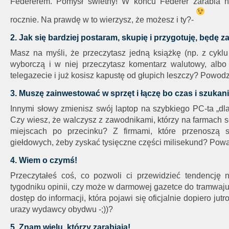
Federerem. Pomysł świetny! W końcu Federer zarabia na
rocznie. Na prawdę w to wierzysz, że możesz i ty?-
2. Jak się bardziej postaram, skupię i przygotuję, będę z
Masz na myśli, że przeczytasz jedną książkę (np. z cykl
wyborczą i w niej przeczytasz komentarz walutowy, albo
telegazecie i już kosisz kapustę od głupich leszczy? Powod
3. Muszę zainwestować w sprzęt i łączę bo czas i szukani
Innymi słowy zmienisz swój laptop na szybkiego PC-ta „dla
Czy wiesz, że walczysz z zawodnikami, którzy na farmach s
miejscach po przecinku? Z firmami, które przenoszą s
giełdowych, żeby zyskać tysięczne części milisekund? Pow
4. Wiem o czymś!
Przeczytałeś coś, co pozwoli ci przewidzieć tendencję
tygodniku opinii, czy może w darmowej gazetce do tramwaju
dostęp do informacji, która pojawi się oficjalnie dopiero jut
urazy wydawcy obydwu -;))?
5. Znam wielu, którzy zarabiają!