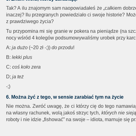
Tak? A ilu znajomym sam naopowiadałeś że „całkiem dobrze c
inaczej? Ilu przegranych powiedziało ci swoje historie? Może 
z prawdziwego życia?
Tu przypomina mi się granie w pokera na pieniądze (na szc
nocy wśród 4 kolegów podsumowywaliśmy urobek przy karcian
A:
j
a dużo
(~20 zł -;))
do przodu
!
B:
lekki plus
C:
coś koło zera
D;
ja też
-;)
6. Można żyć z tego, w sensie zarabiać tym na życie
Nie można. Zwróć uwagę, że ci którzy cię do tego namawiają
na własny rachunek, wolą jakoś strzyc tych,
których nie siej
roboty i nie idzie „fishować” na swoje – idiota, marnuje się p