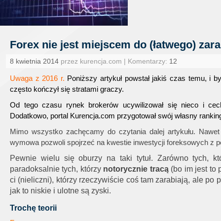
Forex nie jest miejscem do (łatwego) zara
8 kwietnia 2014
przez kurencja.com | Komentarzy:
12
Uwaga z 2016 r.
Poniższy artykuł powstał jakiś czas temu, i by
często kończył się stratami graczy.
Od tego czasu rynek brokerów ucywilizował się nieco i cech
Dodatkowo, portal Kurencja.com przygotował swój własny ranki
Mimo wszystko zachęcamy do czytania dalej artykułu. Nawet jeś
wymowa pozwoli spojrzeć na kwestie inwestycji foreksowych z p
Pewnie wielu się oburzy na taki tytuł. Zarówno tych, 
paradoksalnie tych, którzy
notorycznie tracą
(bo im jest to
ci (nieliczni), którzy rzeczywiście coś tam zarabiają, ale po
jak to niskie i ulotne są zyski.
Trochę teorii