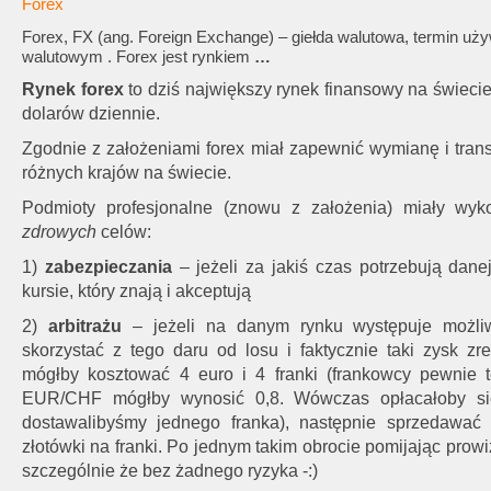
Forex
Forex
, FX (ang. Foreign Exchange) – giełda walutowa, termin 
walutowym .
Forex
jest rynkiem
…
Rynek forex
to dziś największy rynek finansowy na świeci
dolarów dziennie.
Zgodnie z założeniami forex miał zapewnić wymianę i tran
różnych krajów na świecie.
Podmioty profesjonalne (znowu z założenia) miały wyk
zdrowych
celów:
1)
zabezpieczania
– jeżeli za jakiś czas potrzebują dane
kursie, który znają i akceptują
2)
arbitrażu
– jeżeli na danym rynku występuje możliwo
skorzystać z tego daru od losu i faktycznie taki zysk zre
mógłby kosztować 4 euro i 4 franki (frankowcy pewnie te
EUR/CHF mógłby wynosić 0,8. Wówczas opłacałoby si
dostawalibyśmy jednego franka), następnie sprzedawać 
złotówki na franki. Po jednym takim obrocie pomijając prow
szczególnie że bez żadnego ryzyka -:)