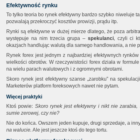
Efektywność rynku
To tylko teoria bo rynek efektywny bardzo szybko niweluje tak
pozwalają przekroczyć kosztów prowizji, prądu itp.
Rynki są efektywne w dużej mierze dlatego, że poza arbitr
występuje na nim trzecia grupa –
spekulanci
, czyli ci 
okazjach handlując walutą dla samego handlowania, a nie po
Rynek forex jest jednym z najbardziej efektywnych rynków
wielkości obrotów. W rzeczywistości forex działa w formul
na wielu parach walutowych i z ogromnymi obrotami.
Skoro rynek jest efektywny szanse „zarobku” na spekulacj
Marketerów platform foreksowych nawet nie pytam.
Więcej praktyki
Ktoś powie:
Skoro rynek jest efektywny i nikt nie zarabia, 
sumie zerowej, czy nie?
Nie do końca. Owszem jeden kupuje, drugi sprzedaje, a inn
na walucie.
Ale jest jeszcze ktoś do tego tortu
.