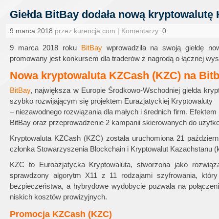
Giełda BitBay dodała nową kryptowalutę 
9 marca 2018
przez kurencja.com | Komentarzy:
0
9 marca 2018 roku
BitBay
wprowadziła na swoją giełdę no
promowany jest konkursem dla traderów z nagrodą o łącznej wy
Nowa kryptowaluta KZCash (KZC) na Bit
BitBay
, największa w Europie Środkowo-Wschodniej giełda kryp
szybko rozwijającym się projektem Eurazjatyckiej Kryptowaluty
– niezawodnego rozwiązania dla małych i średnich firm. Efektem
BitBay oraz przeprowadzenie 2 kampanii skierowanych do użytk
Kryptowaluta KZCash (KZC) została uruchomiona 21 październik
członka Stowarzyszenia Blockchain i Kryptowalut Kazachstanu (
KZC to Euroazjatycka Kryptowaluta, stworzona jako rozwiąza
sprawdzony algorytm X11 z 11 rodzajami szyfrowania, któr
bezpieczeństwa, a hybrydowe wydobycie pozwala na połączenie 
niskich kosztów prowizyjnych.
Promocja KZCash (KZC)