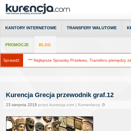
KANTORY INTERNETOWE
TRANSFERY WALUTOWE
K
PROMOCJE
BLOG
Sprawdź:
*** Najlepsze Sposoby Przelewu, Transferu pieniędzy za g
Kurencja Grecja przewodnik graf.12
23 sierpnia 2018
przez kurencja.com | Komentarzy:
0