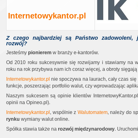
Internetowykantor.pl
Z czego najbardziej są Państwo zadowoleni, 
rozwój?
Jesteśmy
pionierem
w branży e-kantorów.
Od 2010 roku sukcesywnie się rozwijamy i stawiamy na w
roku na rok przybywa nam ich coraz więcej, a obroty sięgaj
Internetowykantor.pl
nie spoczywa na laurach, cały czas się 
funkcje, poszerzając portfolio walut, czy wprowadzając aplik
Naszym sukcesem są opinie klientów InternetowyKantor.pl
opinii na Opineo.pl).
Internetowykantor.pl
, wspólnie z
Walutomatem
, należy do s
rynku
wymiany walut online.
Spółka stawia także na
rozwój międzynarodowy
. Uruchomi