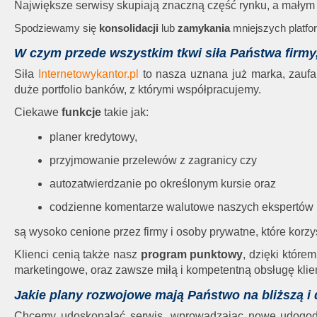
Największe serwisy skupiają znaczną część rynku, a małym 
Spodziewamy się
konsolidacji
lub
zamykania
mniejszych platfo
W czym przede wszystkim tkwi siła Państwa firmy
Siła
Internetowykantor.pl
to nasza uznana już marka, zauf
duże portfolio banków, z którymi współpracujemy.
Ciekawe
funkcje
takie jak:
planer kredytowy,
przyjmowanie przelewów z zagranicy czy
autozatwierdzanie po określonym kursie oraz
codzienne komentarze walutowe naszych ekspertów
są wysoko cenione przez firmy i osoby prywatne, które korz
Klienci cenią także nasz
program punktowy
, dzięki które
marketingowe, oraz zawsze miłą i kompetentną obsługę klie
Jakie plany rozwojowe mają Państwo na bliższą i 
Chcemy udoskonalać serwis, wprowadzając nowe udogodni