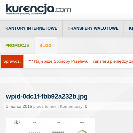
KANTORY INTERNETOWE
TRANSFERY WALUTOWE
K
PROMOCJE
BLOG
Sprawdź:
*** Najlepsze Sposoby Przelewu, Transferu pieniędzy za g
wpid-0dc1f-fbb92a232b.jpg
1 marca 2016
przez tomek | Komentarzy:
0