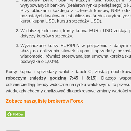
wytypowanych banków (dealerów rynku pieniężnego) o k
Przy obliczaniu każdego z czterech kursów, NBP odrz
pozostałych kwotowań jest obliczana średnia arytmetyc
kursu kupna USD, kursu sprzedaży USD).
W dalszej kolejności, kursy kupna EUR i USD zostają
dotyczy kursów sprzedaży.
Wyznaczone kursy EUR/PLN w połączeniu z danymi se
służą do obliczenia stawek kupna i sprzedaży pozost
wiadomości, również stosowana jest umowna korekta (ku
podwyżka o 1,00%).
Kursy kupna i sprzedaży walut z tabeli C, zostają opublik
roboczym
(
między godziną 7:45 i 8:15
). Dlatego wspo
odzwierciedlają trendy widoczne na rynku walutowym. To przes
wtedy, gdy chcemy analizować długookresowe zmiany wartości w
Zobacz naszą listę brokerów Forex