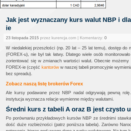
Jak jest wyznaczany kurs walut NBP i dl
ie
23 listopada 2015
przez kurencja.com | Komentarzy:
0
W niedalekiej przeszłości (np. 20 lat – 25 lat temu), dostęp 
(FOREX-u), nie był tak łatwy. Dlatego wiele osób monitorował
zorientować się w zmianach wartości walut. Obecnie możemy
FOREX-ie (część
kantorów
w naszej tabeli promocyjnie wymieni
bez spreadu).
Zobacz naszą listę brokerów Forex
Ale kursy podawane przez NBP nadal odgrywają pewną rolę.
instytucja wyznacza relacje wymienne między walutami.
Średni kurs z tabeli A oraz B jest czyst
Po porównaniu przykładowych kursów NBP ze średnimi stawkam
dość duże rozbieżności (patrz poniższa tabela). Zarówno Narod
notowania, biorąc pod uwagę dane z rynku walutowego. Na tym k