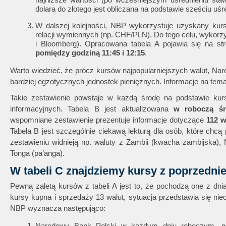
dolara do złotego jest obliczana na podstawie sześciu u
W dalszej kolejności, NBP wykorzystuje uzyskany kur
relacji wymiennych (np. CHF/PLN). Do tego celu, wykorzy
i Bloomberg). Opracowana tabela A pojawia się na st
pomiędzy godziną 11:45 i 12:15
.
Warto wiedzieć, że prócz kursów najpopularniejszych walut, Na
bardziej egzotycznych jednostek pieniężnych. Informacje na tem
Takie zestawienie powstaje w każdą środę na podstawie kur
informacyjnych. Tabela B jest aktualizowana
w roboczą śr
wspomniane zestawienie prezentuje informacje dotyczące
112 w
Tabela B jest szczególnie ciekawą lekturą dla osób, które chc
zestawieniu widnieją np. waluty z Zambii (kwacha zambijska), N
Tonga (pa’anga).
W
tabeli C
znajdziemy kursy z poprzednie
Pewną zaletą kursów z tabeli A jest to, że pochodzą one z dnia
kursy kupna i sprzedaży 13 walut, sytuacja przedstawia się ni
NBP wyznacza następująco:
Narodowy Bank Polski w każdym dniu roboczym, pom