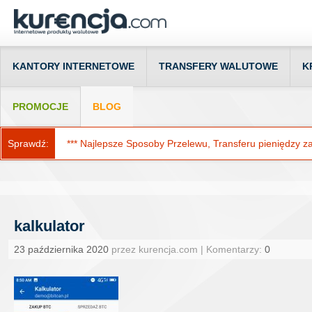
KANTORY INTERNETOWE
TRANSFERY WALUTOWE
K
PROMOCJE
BLOG
Sprawdź:
*** Najlepsze Sposoby Przelewu, Transferu pieniędzy za g
kalkulator
23 października 2020
przez kurencja.com | Komentarzy:
0