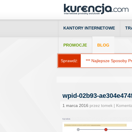
KANTORY INTERNETOWE
TR
PROMOCJE
BLOG
Sprawdź:
*** Najlepsze Sposoby Prz
wpid-02b93-ae304e474f
1 marca 2016
przez tomek | Koment