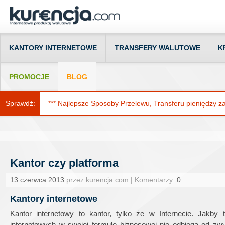
KANTORY INTERNETOWE
TRANSFERY WALUTOWE
K
PROMOCJE
BLOG
Sprawdź:
*** Najlepsze Sposoby Przelewu, Transferu pieniędzy za g
Kantor czy platforma
13 czerwca 2013
przez kurencja.com | Komentarzy:
0
Kantory internetowe
Kantor internetowy to kantor, tylko że w Internecie. Jakby t
internetowych w swojej formule biznesowej nie odbiega od zwy