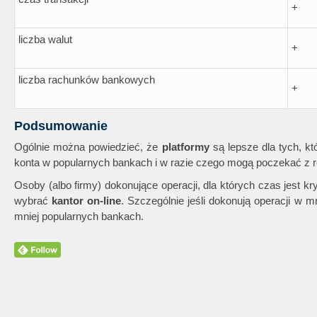
+
liczba walut
+
liczba rachunków bankowych
+
Podsumowanie
Ogólnie można powiedzieć, że
platformy
są lepsze dla tych, kt
konta w popularnych bankach i w razie czego mogą poczekać z rea
Osoby (albo firmy) dokonujące operacji, dla których czas jest 
wybrać
kantor on-line
. Szczególnie jeśli dokonują operacji w 
mniej popularnych bankach.