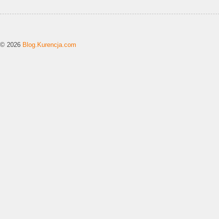
© 2026
Blog.Kurencja.com