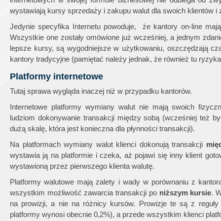
wystawiają kursy sprzedaży i zakupu walut dla swoich klientów i 
Jedynie specyfika Internetu powoduje, że kantory on-line maj
Wszystkie one zostały omówione już wcześniej, a jednym zdani
lepsze kursy, są wygodniejsze w użytkowaniu, oszczędzają cz
kantory tradycyjne (pamiętać należy jednak, że również tu ryzyka
Platformy internetowe
Tutaj sprawa wygląda inaczej niż w przypadku kantorów.
Internetowe platformy wymiany walut nie mają swoich fizyczn
ludziom dokonywanie transakcji między sobą (wcześniej też było
dużą skalę, która jest konieczna dla płynności transakcji).
Na platformach wymiany walut klienci dokonują transakcji
mię
wystawia ją na platformie i czeka, aż pojawi się inny klient 
wystawioną przez pierwszego klienta walutę.
Platformy walutowe mają zalety i wady w porównaniu z kantora
wszystkim możliwość zawarcia transakcji po
niższym kursie
. 
na prowizji, a nie na różnicy kursów. Prowizje te są z reguły
platformy wynosi obecnie 0,2%), a przede wszystkim klienci pla