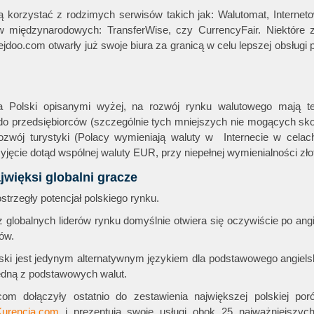
 korzystać z rodzimych serwisów takich jak: Walutomat, Internet
ów międzynarodowych: TransferWise, czy CurrencyFair. Niektóre z
rejdoo.com otwarły już swoje biura za granicą w celu lepszej obsługi
a Polski opisanymi wyżej, na rozwój rynku walutowego mają t
 do przedsiębiorców (szczególnie tych mniejszych nie mogących sk
ozwój turystyki (Polacy wymieniają waluty w Internecie w celac
yjęcie dotąd wspólnej waluty EUR, przy niepełnej wymienialności zło
jwięksi globalni gracze
trzegły potencjał polskiego rynku.
 globalnych liderów rynku domyślnie otwiera się oczywiście po angi
ów.
ki jest jedynym alternatywnym językiem dla podstawowego angiels
jedną z podstawowych walut.
com dołączyły ostatnio do zestawienia największej polskiej por
Kurencja.com
i prezentują swoje usługi obok 25 najważniejszych