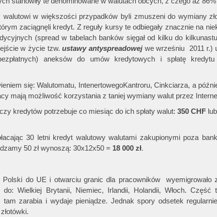
ych stanowiły te denominowane w walutach obcych, z czego aż 86%
cy walutowi w większości przypadków byli zmuszeni do wymiany zł
którym zaciągnęli kredyt. Z reguły kursy te odbiegały znacznie na ni
ycyjnych (spread w tabelach banków sięgał od kilku do kilkunastu
ejście w życie tzw.
ustawy
antyspreadowej
we wrześniu 2011 r.) 
(bezpłatnych) aneksów do umów kredytowych i spłatę kredytu
niem się: Walutomatu, IntenertowegoKantroru, Cinkciarza, a później 
cy mają możliwość korzystania z taniej wymiany walut przez Interne
czy kredytów potrzebuje co miesiąc do ich spłaty walut:
350
CHF
lu
łacając 30 letni kredyt walutowy walutami zakupionymi poza bank
czędzamy 50 zł wynoszą: 30x12x50 =
18 000 zł
.
u Polski do UE i otwarciu granic dla pracowników wyemigrowało z
 do: Wielkiej Brytanii, Niemiec, Irlandii, Holandii, Włoch. Część
tam zarabia i wydaje pieniądze. Jednak spory odsetek regularnie
 złotówki.