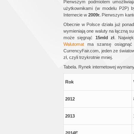
Pierwszym podmiotem umożliwiaj
użytkownikami (w modelu P2P) b
Internecie w
2009
r.
Pierwszym kantor
Obecnie w Polsce działa już ponad 
wymieniają one waluty na łączną s
może sięgnąć
15
mld
zł
. Najwię
Walutomat
ma szansę osiągnąć w
CurrencyFair.com, jeden ze światow
zł, czyli trzykrotnie mniej.
Tabela. Rynek internetowej wymian
Rok
2012
2013
2014
E