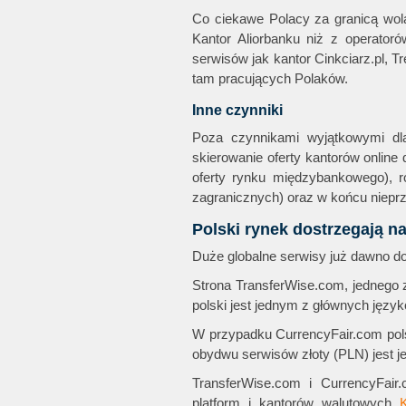
Co ciekawe Polacy za granicą wolą
Kantor Aliorbanku niż z operator
serwisów jak kantor Cinkciarz.pl, T
tam pracujących Polaków.
Inne czynniki
Poza czynnikami wyjątkowymi dl
skierowanie oferty kantorów online
oferty rynku międzybankowego), r
zagranicznych) oraz w końcu nieprz
Polski rynek dostrzegają na
Duże globalne serwisy już dawno dos
Strona TransferWise.com, jednego z
polski jest jednym z głównych język
W przypadku CurrencyFair.com pols
obydwu serwisów złoty (PLN) jest 
TransferWise.com i CurrencyFair.
platform i kantorów walutowych