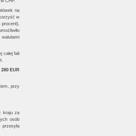
 w CHF.
otówek na
ekorzyść w
 procent).
umożliwiło
 walutami
całej fali
t.
b
280
EUR
iem, przy
 kraju za
 tych osób
 przesyła