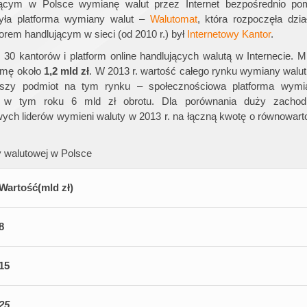
ącym w Polsce wymianę walut przez Internet bezpośrednio pom
yła platforma wymiany walut –
Walutomat
, która rozpoczęła dzi
em handlującym w sieci (od 2010 r.) był
Internetowy Kantor
.
30 kantorów i platform online handlujących walutą w Internecie. M
umę około
1,2 mld zł
. W 2013 r. wartość całego rynku wymiany walu
kszy podmiot na tym rynku – społecznościowa platforma wymi
 tym roku 6 mld zł obrotu. Dla porównania duży zachodn
ych liderów wymieni waluty w 2013 r. na łączną kwotę o równowart
y walutowej w Polsce
Wartość
(mld
zł
)
8
15
25