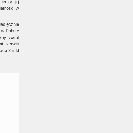
iędzy jej
ałalność w
iesięcznie
t w Polsce
any walut
i serwis
ości 2 mld