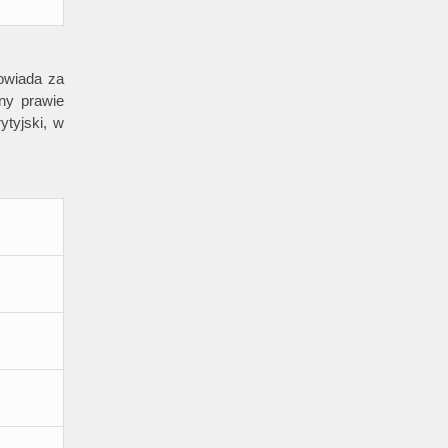
owiada za
ny prawie
ytyjski, w