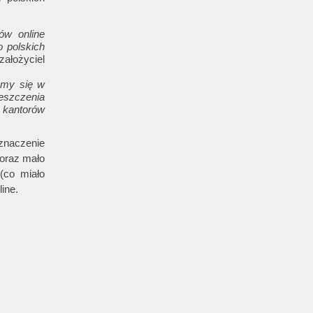
ów online
o polskich
ałożyciel
emy się w
eszczenia
ą kantorów
znaczenie
 oraz mało
(co miało
ine.