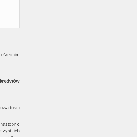
o średnim
kredytów
owartości
 następnie
szystkich