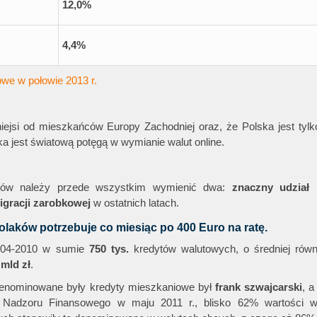
12,0%
4,4%
towe w połowie 2013 r.
ejsi od mieszkańców Europy Zachodniej oraz, że Polska jest tylk
ka jest światową potęgą w wymianie walut online.
ików należy przede wszystkim wymienić dwa:
znaczny udział 
gracji zarobkowej
w ostatnich latach.
Polaków potrzebuje co miesiąc po 400 Euro na ratę.
 2004-2010 w sumie
750
tys.
kredytów walutowych, o średniej równ
 mld
zł
.
j denominowane były kredyty mieszkaniowe był
frank
szwajcarski
, a
i Nadzoru Finansowego w maju 2011 r., blisko 62% wartości w