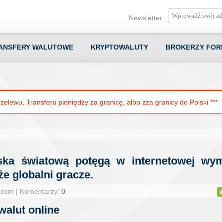
Newsletter
ANSFERY WALUTOWE
KRYPTOWALUTY
BROKERZY FOR
elewu, Transferu pieniędzy za granicę, albo zza granicy do Polski ***
ska światową potęgą w internetowej wym
że globalni gracze.
.com | Komentarzy:
0
walut online