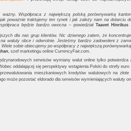
o ważny. Współpraca z największą polską porównywarką kantor
ak poważnie traktujemy ten rynek i jak zależy nam na dotarciu d
spółpraca będzie bardzo owocna
– powiedział
Taavet Hinrikus
z
jszych dla nas grup klientów. Nic dziwnego zatem, że koncentruj
 na waluty obce i odwrotnie. Jesteśmy bardzo zadowoleni z zami
m. Wiele sobie obiecujemy po współpracy z największą porównywark
ghan
, szef marketingu online CurrencyFair.com.
dzynarodowych serwisów wymiany walut online tylko potwierdza 
Wobec oddalającej się perspektywy wstąpienia Polski do strefy euro
rzewalutowania mieszkaniowych kredytów walutowych na złote 
ugo może pozostać eldorado dla serwisów wymieniających waluty onl