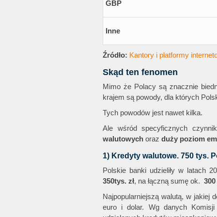
GBP
Inne
Źródło:
Kantory i platformy interne
Skąd ten fenomen
Mimo że Polacy są znacznie biedni
krajem są powody, dla których Pols
Tych powodów jest nawet kilka.
Ale wśród specyficznych czynn
walutowych
oraz
duży poziom emi
1) Kredyty walutowe. 750 tys. 
Polskie banki udzieliły w latach
350
tys.
zł
, na łączną sumę ok.
300
Najpopularniejszą walutą, w jakie
euro i dolar. Wg danych Komisj