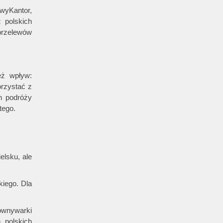
owyKantor,
 polskich
 przelewów
eż wpływ:
orzystać z
h podróży
tego.
elsku, ale
kiego. Dla
ównywarki
 polskich