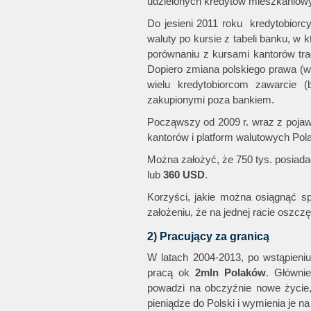
udzielonych kredytów mieszkaniow
Do jesieni 2011 roku kredytobior
waluty po kursie z tabeli banku, w 
porównaniu z kursami kantorów trad
Dopiero zmiana polskiego prawa (w
wielu kredytobiorcom zawarcie 
zakupionymi poza bankiem.
Począwszy od 2009 r. wraz z pojawie
kantorów i platform walutowych Pola
Można założyć, że 750 tys. posiada
lub
360
USD
.
Korzyści, jakie można osiągnąć sp
założeniu, że na jednej racie osz
2) Pracujący za granicą
W latach 2004-2013, po wstąpieni
pracą ok
2
mln
Polaków
. Głównie
powadzi na obczyźnie nowe życie, 
pieniądze do Polski i wymienia je na