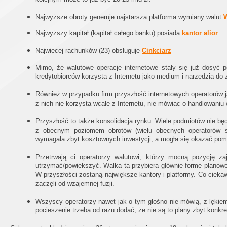
Najwyższe obroty generuje najstarsza platforma wymiany walut
Najwyższy kapitał (kapitał całego banku) posiada
kantor alior
Najwięcej rachunków (23) obsługuje
Cinkciarz
Mimo, że walutowe operacje internetowe stały się już dosyć p
kredytobiorców korzysta z Internetu jako medium i narzędzia do 
Również w przypadku firm przyszłość internetowych operatorów ja
z nich nie korzysta wcale z Internetu, nie mówiąc o handlowaniu 
Przyszłość to także konsolidacja rynku. Wiele podmiotów nie będ
z obecnym poziomem obrotów (wielu obecnych operatorów sp
wymagała zbyt kosztownych inwestycji, a mogła się okazać pom
Przetrwają ci operatorzy walutowi, którzy mocną pozycję z
utrzymać/powiększyć. Walka ta przybiera głównie formę planowej,
W przyszłości zostaną największe kantory i platformy. Co cieka
zaczęli od wzajemnej fuzji.
Wszyscy operatorzy nawet jak o tym głośno nie mówią, z lękiem 
pocieszenie trzeba od razu dodać, że nie są to plany zbyt konkre