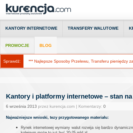
KANTORY INTERNETOWE
TRANSFERY WALUTOWE
K
PROMOCJE
BLOG
Sprawdź:
*** Najlepsze Sposoby Przelewu, Transferu pieniędzy za g
Kantory i platformy internetowe – stan na 
6 września 2013
przez kurencja.com | Komentarzy:
0
Najważniejsze wnioski, tezy przygotowanego materiału:
Rynek internetowej wymiany walut rozwija się bardzo dynamicz
kolejnym może to już być 20-25 mld zł.