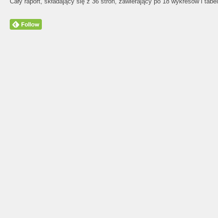
Cały raport, składający się z 36 stron, zawierający po 18 wykresów i tab