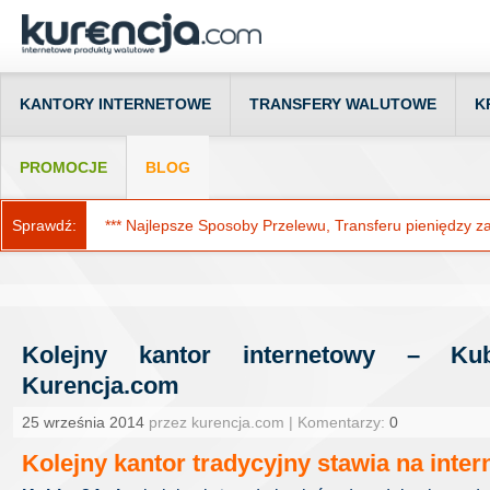
KANTORY INTERNETOWE
TRANSFERY WALUTOWE
K
PROMOCJE
BLOG
Sprawdź:
*** Najlepsze Sposoby Przelewu, Transferu pieniędzy za g
Kolejny kantor internetowy – Ku
Kurencja.com
25 września 2014
przez kurencja.com | Komentarzy:
0
Kolejny kantor tradycyjny stawia na inter