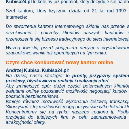
Kubisa24.pl
to kolejny już podmiot, który decyduje się na do
Szef kantoru, który fizycznie działa od 21 lat (od 1993 
internecie:
Do stworzenia kantoru internetowego skłonił nas przede w
oczekiwania i potrzeby klientów naszych kantorów 
przenoszenia się biznesu tradycyjnego do sieci internetowej
Ważną kwestią przed podjęciem decyzji o wystartowani
szacunkowe wyniki już operujących na tym rynku.
Czym chce konkurować nowy kantor online
Andrzej Kubisa
,
Kubisa24.pl
:
Na dzisiaj nasza strategia: to
prosty, przyjazny system
przelewy, błyskawiczna reakcja i realizacja ofert
.
Aby zmniejszyć opór dużej części potencjalnych klient
walutami online pozostawić możliwość negocjacji kursów
poczucie bezpieczeństwa.
Istnieje również możliwość wykonania testowej transakc
Skorzystać z tej możliwości mogą oczywiście tylko lokalni kli
Koncentrujemy się na rynku naszego regionu tj. Podbe
przybędą do tutejszych firm w celu zaprezentowania f
atrakcyjności oferty.