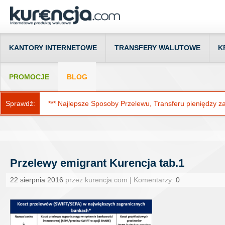
KANTORY INTERNETOWE
TRANSFERY WALUTOWE
K
PROMOCJE
BLOG
Sprawdź:
*** Najlepsze Sposoby Przelewu, Transferu pieniędzy za g
Przelewy emigrant Kurencja tab.1
22 sierpnia 2016
przez kurencja.com | Komentarzy:
0