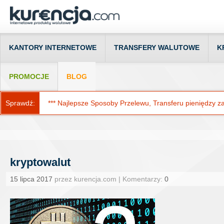
KANTORY INTERNETOWE
TRANSFERY WALUTOWE
K
PROMOCJE
BLOG
Sprawdź:
*** Najlepsze Sposoby Przelewu, Transferu pieniędzy za g
kryptowalut
15 lipca 2017
przez kurencja.com | Komentarzy:
0