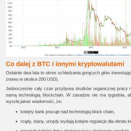
Co dalej z BTC i innymi kryptowalutami
Ostatnie dwa lata to okres schładzania gorących głów inwestuj
znowu w okolice 200 USD).
Jednocześnie cały czas przybywa skutków organicznej pracy 
samą technologią blockchain. W zasadzie nie ma tygodnia, a
wyszła jakaś wiadomość, że:
kolejny bank pracuje nad technologią block chain,
rządy, stany, urzędy wydają kolejne regulacje dla obrotu 
powstała kolejna firma dostarczająca skojarzony produkt,