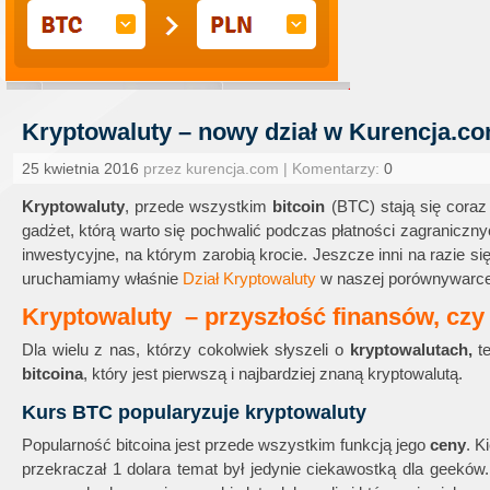
Kryptowaluty – nowy dział w Kurencja.c
25 kwietnia 2016
przez kurencja.com | Komentarzy:
0
Kryptowaluty
, przede wszystkim
bitcoin
(BTC) stają się coraz 
gadżet, którą warto się pochwalić podczas płatności zagranicznyc
inwestycyjne, na którym zarobią krocie. Jeszcze inni na razie się
uruchamiamy właśnie
Dział Kryptowaluty
w naszej porównywarce
Kryptowaluty – przyszłość finansów, czy
Dla wielu z nas, którzy cokolwiek słyszeli o
kryptowalutach,
te
bitcoina
, który jest pierwszą i najbardziej znaną kryptowalutą.
Kurs BTC popularyzuje kryptowaluty
Popularność bitcoina jest przede wszystkim funkcją jego
ceny
. K
przekraczał 1 dolara temat był jedynie ciekawostką dla geekó