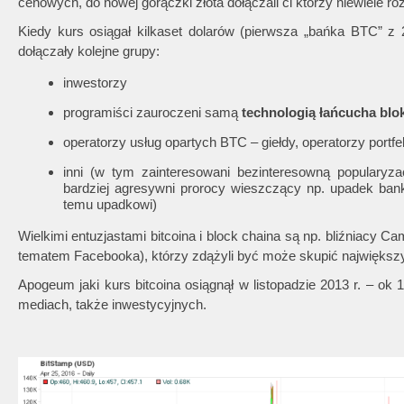
cenowych, do nowej gorączki złota dołączali ci którzy niewiele ro
Kiedy kurs osiągał kilkaset dolarów (pierwsza „bańka BTC” z 2
dołączały kolejne grupy:
inwestorzy
programiści zauroczeni samą
technologią łańcucha bl
operatorzy usług opartych BTC – giełdy, operatorzy portfeli
inni (w tym zainteresowani bezinteresowną popularyzacj
bardziej agresywni prorocy wieszczący np. upadek bank
temu upadkowi)
Wielkimi entuzjastami bitcoina i block chaina są np. bliźniacy Ca
tematem Facebooka), którzy zdążyli być może skupić największy
Apogeum jaki kurs bitcoina osiągnął w listopadzie 2013 r. – o
mediach, także inwestycyjnych.