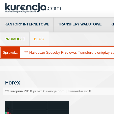
KANTORY INTERNETOWE
TRANSFERY WALUTOWE
K
PROMOCJE
BLOG
Sprawdź:
*** Najlepsze Sposoby Przelewu, Transferu pieniędzy za g
Forex
23 sierpnia 2018
przez kurencja.com | Komentarzy:
0