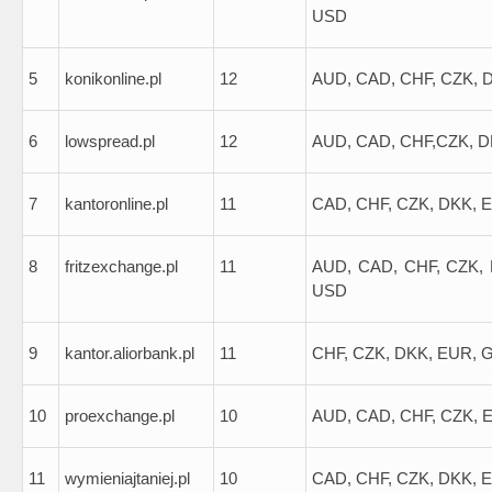
USD
5
konikonline.pl
12
AUD, CAD, CHF, CZK, 
6
lowspread.pl
12
AUD, CAD, CHF,CZK, D
7
kantoronline.pl
11
CAD, CHF, CZK, DKK, 
8
fritzexchange.pl
11
AUD, CAD, CHF, CZK, 
USD
9
kantor.aliorbank.pl
11
CHF, CZK, DKK, EUR, G
10
proexchange.pl
10
AUD, CAD, CHF, CZK, 
11
wymieniajtaniej.pl
10
CAD, CHF, CZK, DKK, 