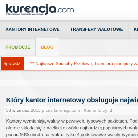
KANTORY INTERNETOWE
TRANSFERY WALUTOWE
K
PROMOCJE
BLOG
Sprawdź:
*** Najlepsze Sposoby Przelewu, Transferu pieniędzy za g
Który kantor internetowy obsługuje najwi
30 września 2013
przez kurencja.com | Komentarzy:
0
Kantory wymieniają waluty w pewnych, typowych pakietach. Podst
ofercie składa się z wielkiej czwórki najbardziej popularnych wal
ponad 90% obrotu na rynku. Tylko 4 podstawowe waluty wymieni