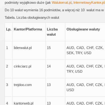
podmioty wyjątkowo duże (jak
Walutomat.pl
,
InternetowyKantor.pl
Do 10 walut wymienia 16 podmiotów, a więcej niż 10 walut ma w o
Tabela. Liczba obsługiwanych walut
Lp.
Kantor/Platforma
Liczba
Obsługiwane waluty
walut
1
liderwalut.pl
15
AUD, CAD, CHF, CZK, 
SEK, TRY, USD
2
cinkciarz.pl
14
AUD, CAD, CHF, CZK, 
TRY, USD
3
trejdoo.com
13
AUD, CAD, CHF, CZK, 
USD
4
kantorweb.pl
13
AUD, CAD, CHF, CZK, 