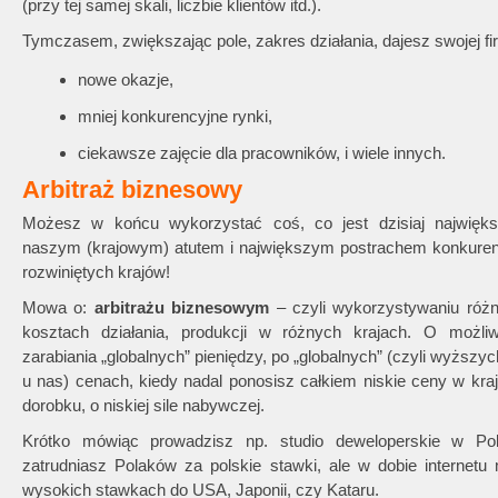
(przy tej samej skali, liczbie klientów itd.).
Tymczasem, zwiększając pole, zakres działania, dajesz swojej f
nowe okazje,
mniej konkurencyjne rynki,
ciekawsze zajęcie dla pracowników, i wiele innych.
Arbitraż biznesowy
Możesz w końcu wykorzystać coś, co jest dzisiaj najwięk
naszym (krajowym) atutem i największym postrachem konkurenc
rozwiniętych krajów!
Mowa o:
arbitrażu biznesowym
– czyli wykorzystywaniu róż
kosztach działania, produkcji w różnych krajach. O możliw
zarabiania „globalnych” pieniędzy, po „globalnych” (czyli wyższyc
u nas) cenach, kiedy nadal ponosisz całkiem niskie ceny w kra
dorobku, o niskiej sile nabywczej.
Krótko mówiąc prowadzisz np. studio deweloperskie w Pol
zatrudniasz Polaków za polskie stawki, ale w dobie internetu
wysokich stawkach do USA, Japonii, czy Kataru.