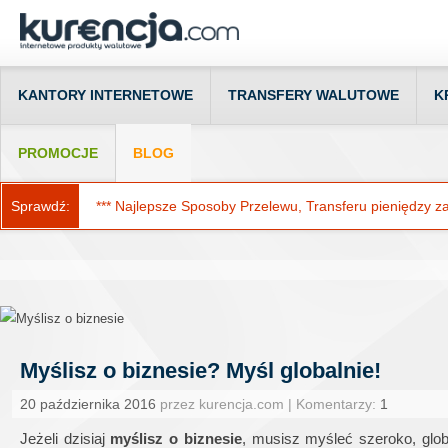
KANTORY INTERNETOWE
TRANSFERY WALUTOWE
K
PROMOCJE
BLOG
Sprawdź:
*** Najlepsze Sposoby Przelewu, Transferu pieniędzy za g
Myślisz o biznesie? Myśl globalnie!
20 października 2016
przez kurencja.com | Komentarzy:
1
Jeżeli dzisiaj
myślisz o biznesie
, musisz myśleć szeroko, glo