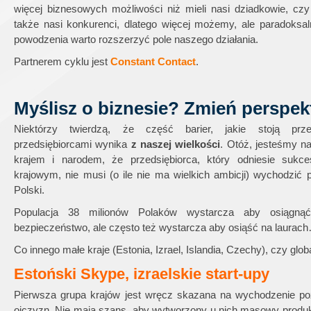
więcej biznesowych możliwości niż mieli nasi dziadkowie, czy
także nasi konkurenci, dlatego więcej możemy, ale paradoksaln
powodzenia warto rozszerzyć pole naszego działania.
Partnerem cyklu jest
Constant Contact
.
Myślisz o biznesie? Zmień perspe
Niektórzy twierdzą, że część barier, jakie stoją prze
przedsiębiorcami wynika
z naszej wielkości
. Otóż, jesteśmy n
krajem i narodem, że przedsiębiorca, który odniesie sukc
krajowym, nie musi (o ile nie ma wielkich ambicji) wychodzić 
Polski.
Populacja 38 milionów Polaków wystarcza aby osiągnąć
bezpieczeństwo, ale często też wystarcza aby osiąść na laurac
Co innego małe kraje (Estonia, Izrael, Islandia, Czechy), czy glo
Estoński Skype, izraelskie start-upy
Pierwsza grupa krajów jest wręcz skazana na wychodzenie po
ojczyzn. Nie mają szans, aby wytworzony u nich masowy produk