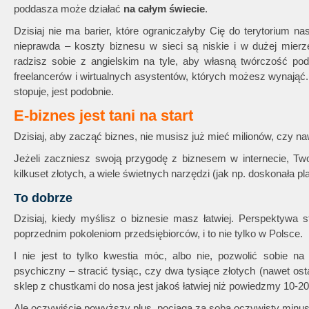
poddasza może działać
na całym świecie
.
Dzisiaj nie ma barier, które ograniczałyby Cię do terytorium n
nieprawda – koszty biznesu w sieci są niskie i w dużej mierz
radzisz sobie z angielskim na tyle, aby własną twórczość po
freelancerów i wirtualnych asystentów, których możesz wynająć
stopuje, jest podobnie.
E-biznes jest tani na start
Dzisiaj, aby zacząć biznes, nie musisz już mieć milionów, czy na
Jeżeli zaczniesz swoją przygodę z biznesem w internecie, T
kilkuset złotych, a wiele świetnych narzędzi (jak np. doskonała 
To dobrze
Dzisiaj, kiedy myślisz o biznesie masz łatwiej. Perspektywa s
poprzednim pokoleniom przedsiębiorców, i to nie tylko w Polsce.
I nie jest to tylko kwestia móc, albo nie, pozwolić sobie na
psychiczny – stracić tysiąc, czy dwa tysiące złotych (nawet osta
sklep z chustkami do nosa jest jakoś łatwiej niż powiedzmy 10-
Ale oczywiście powyższy plus, pociąga za sobą oczywisty minus