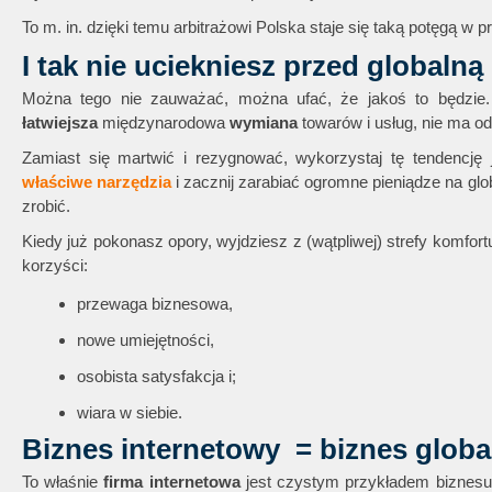
To m. in. dzięki temu arbitrażowi Polska staje się taką potęgą w p
I tak nie uciekniesz przed globaln
Można tego nie zauważać, można ufać, że jakoś to będzie. 
łatwiejsza
międzynarodowa
wymiana
towarów i usług, nie ma od
Zamiast się martwić i rezygnować, wykorzystaj tę tendencję j
właściwe narzędzia
i zacznij zarabiać ogromne pieniądze na gl
zrobić.
Kiedy już pokonasz opory, wyjdziesz z (wątpliwej) strefy komfort
korzyści:
przewaga biznesowa,
nowe umiejętności,
osobista satysfakcja i;
wiara w siebie.
Biznes internetowy = biznes globa
To właśnie
firma internetowa
jest czystym przykładem biznesu,