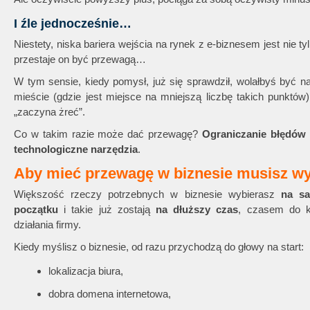
I źle jednocześnie…
Niestety, niska bariera wejścia na rynek z e-biznesem jest nie 
przestaje on być przewagą…
W tym sensie, kiedy pomysł, już się sprawdził, wolałbyś być n
mieście (gdzie jest miejsce na mniejszą liczbę takich punktów)
„zaczyna żreć”.
Co w takim razie może dać przewagę?
Ograniczanie błędów
technologiczne narzędzia
.
Aby mieć przewagę w biznesie musisz wy
Większość rzeczy potrzebnych w biznesie wybierasz
na s
początku
i takie już zostają
na dłuższy czas
, czasem do 
działania firmy.
Kiedy myślisz o biznesie, od razu przychodzą do głowy na start:
lokalizacja biura,
dobra domena internetowa,