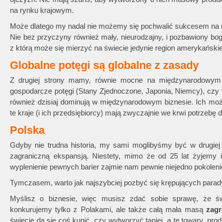
na rynku krajowym.
Może dlatego my nadal nie możemy się pochwalić sukcesem na
Nie bez przyczyny również mały, nieurodzajny, i pozbawiony bo
z którą może się mierzyć na świecie jedynie region amerykański
Globalne potęgi są globalne z zasady
Z drugiej strony mamy, równie mocne na międzynarodowy
gospodarcze potęgi (Stany Zjednoczone, Japonia, Niemcy), czy te
również dzisiaj dominują w międzynarodowym biznesie. Ich możl
te kraje (i ich przedsiębiorcy) mają zwyczajnie we krwi potrzebę dz
Polska
Gdyby nie trudna historia, my sami moglibyśmy być w drugi
zagraniczną ekspansją. Niestety, mimo że od 25 lat żyjemy 
wyplenienie pewnych barier zajmie nam pewnie niejedno pokolen
Tymczasem, warto jak najszybciej pozbyć się krępujących para
Myślisz o biznesie, więc musisz zdać sobie sprawę, że świ
konkurujemy tylko z Polakami, ale także całą mała masą
zagr
świecie da się coś kupić, czy wytworzyć taniej, a te towary, pro