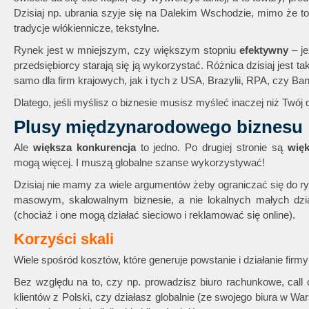
Dzisiaj np. ubrania szyje się na Dalekim Wschodzie, mimo że t
tradycje włókiennicze, tekstylne.
Rynek jest w mniejszym, czy większym stopniu
efektywny
– je
przedsiębiorcy starają się ją wykorzystać. Różnica dzisiaj jest t
samo dla firm krajowych, jak i tych z USA, Brazylii, RPA, czy Ba
Dlatego, jeśli myślisz o biznesie musisz myśleć inaczej niż Twój 
Plusy międzynarodowego biznesu
Ale
większa konkurencja
to jedno. Po drugiej stronie są
wię
mogą więcej. I muszą globalne szanse wykorzystywać!
Dzisiaj nie mamy za wiele argumentów żeby ograniczać się do 
masowym, skalowalnym biznesie, a nie lokalnych małych dzia
(chociaż i one mogą działać sieciowo i reklamować się online).
Korzyści skali
Wiele spośród kosztów, które generuje powstanie i działanie fir
Bez względu na to, czy np. prowadzisz biuro rachunkowe, call 
klientów z Polski, czy działasz globalnie (ze swojego biura w 