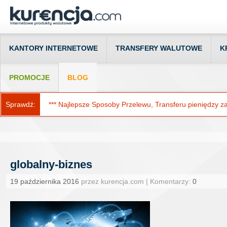
KANTORY INTERNETOWE
TRANSFERY WALUTOWE
K
PROMOCJE
BLOG
Sprawdź:
*** Najlepsze Sposoby Przelewu, Transferu pieniędzy za g
globalny-biznes
19 października 2016
przez kurencja.com | Komentarzy:
0