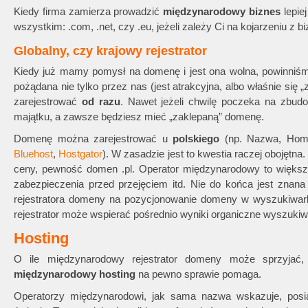
Kiedy firma zamierza prowadzić
międzynarodowy biznes
lepie
wszystkim: .com, .net, czy .eu, jeżeli zależy Ci na kojarzeniu z 
Globalny, czy krajowy rejestrator
Kiedy już mamy pomysł na domenę i jest ona wolna, powinniśm
pożądana nie tylko przez nas (jest atrakcyjna, albo właśnie się „zwo
zarejestrować
od razu
. Nawet jeżeli chwilę poczeka na zbud
majątku, a zawsze będziesz mieć „zaklepaną” domenę.
Domenę można zarejestrować u
polskiego
(np. Nazwa, Home
Bluehost
,
Hostgator
). W zasadzie jest to kwestia raczej obojętna
ceny, pewność domen .pl. Operator międzynarodowy to większ
zabezpieczenia przed przejęciem itd. Nie do końca jest znana 
rejestratora domeny na pozycjonowanie domeny w wyszukiwarka
rejestrator może wspierać pośrednio wyniki organiczne wyszuki
Hosting
O ile międzynarodowy rejestrator domeny może sprzyjać,
międzynarodowy hosting
na pewno sprawie pomaga.
Operatorzy międzynarodowi, jak sama nazwa wskazuje, posi