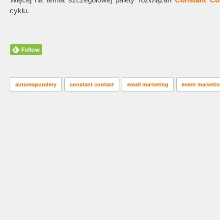
cyklu.
autorespondery
constant contact
email marketing
event marketi