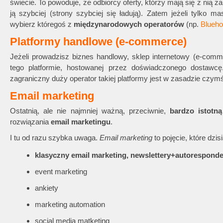
świecie. To powoduje, że odbiorcy oferty, którzy mają się z nią z
ją szybciej (strony szybciej się ładują). Zatem jeżeli tylko 
wybierz któregoś z
międzynarodowych operatorów
(np.
Blueho
Platformy handlowe (e-commerce)
Jeżeli prowadzisz biznes handlowy, sklep internetowy (e-com
tego platformie, hostowanej przez doświadczonego dostawcę
zagraniczny duży operator takiej platformy jest w zasadzie czym
Email marketing
Ostatnią, ale nie najmniej ważną, przeciwnie,
bardzo istotną
rozwiązania
email marketingu
.
I tu od razu szybka uwaga.
Email marketing
to pojęcie, które dzis
klasyczny email marketing, newslettery+autorespond
event marketing
ankiety
marketing automation
social media matketing