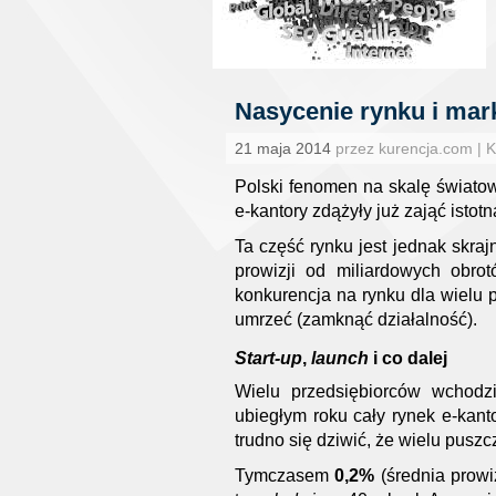
Nasycenie rynku i mar
21 maja 2014
przez kurencja.com | 
Polski fenomen na skalę światową
e-kantory zdążyły już zająć isto
Ta część rynku jest jednak skraj
prowizji od miliardowych obro
konkurencja na rynku dla wielu 
umrzeć (zamknąć działalność).
Start-up
,
launch
i co dalej
Wielu przedsiębiorców wchodz
ubiegłym roku cały rynek e-kan
trudno się dziwić, że wielu pusz
Tymczasem
0,2%
(średnia prowi