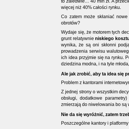
to
zaledwie…
40 mln zł. A przec
więcej niż 40% całości rynku.
Co zatem może skłaniać nowe p
obrotów?
Wydaje się, że motorem tych decy
grunt relatywnie
niskiego koszt
wynika, że są oni skłonni podj
prowadzenia serwisu walutowego
ich idea przyjmie się na rynku. P
dziedzina modna, i na tyle młoda
Ale jak zrobić, aby ta idea się p
Problem z kantorami internetowymi
Z jednej strony o wszystkim dec
obsługi, dodatkowe parametry
zmierzają do niwelowania bo są w
Nie da się wyróżnić, zatem trz
Poszczególne kantory i platformy 