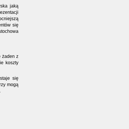
ska jaką
ezentacji
ocniejszą
entów się
ęstochowa
e żaden z
ie koszty
staje się
órzy mogą
.