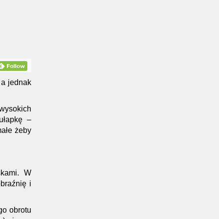
 a jednak
 wysokich
ułapkę –
małe żeby
skami. W
braźnię i
go obrotu