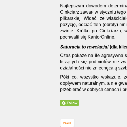
Najlepszym dowodem determinac
Cinkciarz zawarł w styczniu tego
piłkarskiej. Widać, że właścici
pozycję, odciąć tlen (obroty) m
zwinie. Krótko po Cinkciarzu,
pochwalił się KantorOnline.
Saturacja to rewelacja!
(dla kli
Czas pokaże na ile agresywna s
liczących się podmiotów nie zw
działalności nie zniechęcają szy
Póki co, wszystko wskazuje, że
dopływem naturalnym, a nie gwał
przebierać w dobrych cenach i p
zakra