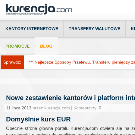
KANTORY INTERNETOWE
TRANSFERY WALUTOWE
K
PROMOCJE
BLOG
Sprawdź:
*** Najlepsze Sposoby Przelewu, Transferu pieniędzy za g
Nowe zestawienie kantorów i platform in
11 lipca 2013
przez kurencja.com | Komentarzy:
0
Domyślnie kurs EUR
Obecnie strona główna portalu Kurencja.com otwiera się na ze
szwajcarski, a zmiany dokonaliśmy ze względu na strukturę tra