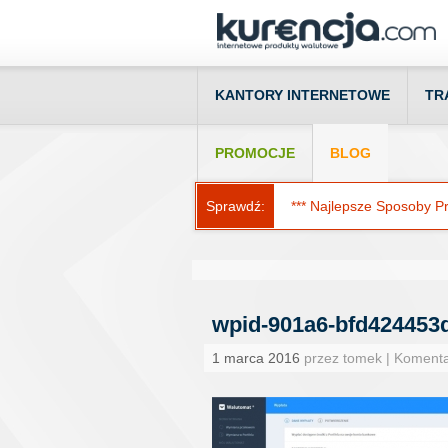
KANTORY INTERNETOWE
TR
PROMOCJE
BLOG
Sprawdź:
*** Najlepsze Sposoby Prz
wpid-901a6-bfd424453d
1 marca 2016
przez tomek | Koment