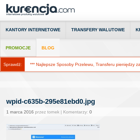
KANTORY INTERNETOWE
TRANSFERY WALUTOWE
K
PROMOCJE
BLOG
Sprawdź:
*** Najlepsze Sposoby Przelewu, Transferu pieniędzy za g
wpid-c635b-295e81ebd0.jpg
1 marca 2016
przez tomek | Komentarzy:
0