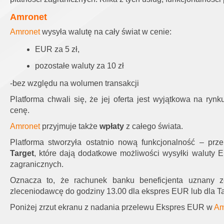
Amronet
Amronet
wysyła walutę na cały świat w cenie:
EUR za 5 zł,
pozostałe waluty za 10 zł
-bez względu na wolumen transakcji
Platforma chwali się, że jej oferta jest wyjątkowa na ryn
cenę.
Amronet
przyjmuje także
wpłaty
z całego świata.
Platforma stworzyła ostatnio nową funkcjonalność – prz
Target
, które dają
dodatkowe możliwości wysyłki waluty
zagranicznych.
Oznacza to, że rachunek banku beneficjenta uznany zo
zleceniodawcę do godziny 13.00 dla ekspres EUR lub dla T
Poniżej zrzut ekranu z nadania przelewu Ekspres EUR w
Am