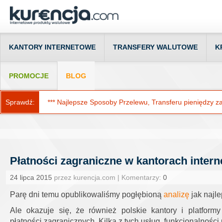
KANTORY INTERNETOWE
TRANSFERY WALUTOWE
K
PROMOCJE
BLOG
Sprawdź:
*** Najlepsze Sposoby Przelewu, Transferu pieniędzy za g
Płatności zagraniczne w kantorach inter
24 lipca 2015
przez kurencja.com | Komentarzy:
0
Parę dni temu opublikowaliśmy pogłębioną
analizę
jak najle
Ale okazuje się, że również polskie kantory i platform
płatności zagranicznych. Kilka z tych usług, funkcjonalności