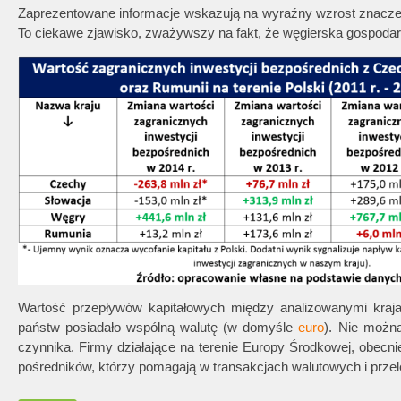
Zaprezentowane informacje wskazują na wyraźny wzrost znaczeni
To ciekawe zjawisko, zważywszy na fakt, że węgierska gospodark
Wartość przepływów kapitałowych między analizowanymi kraj
państw posiadało wspólną walutę (w domyśle
euro
). Nie możn
czynnika. Firmy działające na terenie Europy Środkowej, obecn
pośredników, którzy pomagają w transakcjach walutowych i prze