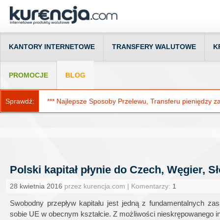
KANTORY INTERNETOWE
TRANSFERY WALUTOWE
K
PROMOCJE
BLOG
Sprawdź:
*** Najlepsze Sposoby Przelewu, Transferu pieniędzy za g
Polski kapitał płynie do Czech, Węgier, S
28 kwietnia 2016
przez kurencja.com | Komentarzy:
1
Swobodny przepływ kapitału jest jedną z fundamentalnych zasa
sobie UE w obecnym kształcie. Z możliwości nieskrępowanego i