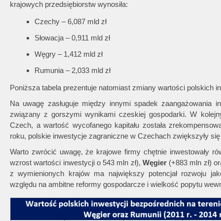
krajowych przedsiębiorstw wynosiła:
Czechy – 6,087 mld zł
Słowacja – 0,911 mld zł
Węgry – 1,412 mld zł
Rumunia – 2,033 mld zł
Poniższa tabela prezentuje natomiast zmiany wartości polskich inw
Na uwagę zasługuje między innymi spadek zaangażowania i
związany z gorszymi wynikami czeskiej gospodarki. W kolejnyc
Czech, a wartość wycofanego kapitału została zrekompensow
roku, polskie inwestycje zagraniczne w Czechach zwiększyły się 
Warto zwrócić uwagę, że krajowe firmy chętnie inwestowały ró
wzrost wartości inwestycji o 543 mln zł),
Węgier
(+883 mln zł) o
z wymienionych krajów ma największy potencjał rozwoju jako l
względu na ambitne reformy gospodarcze i wielkość popytu wewn