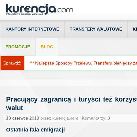
KANTORY INTERNETOWE
TRANSFERY WALUTOWE
K
PROMOCJE
BLOG
Sprawdź:
*** Najlepsze Sposoby Przelewu, Transferu pieniędzy za g
Pracujący zagranicą i turyści też korzy
walut
13 czerwca 2013
przez kurencja.com | Komentarzy:
0
Ostatnia fala emigracji