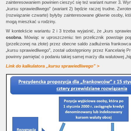
zainteresowaniem powinien cieszyć się też wariant numer 3. Wy
„kursu sprawiedliwego” (wariant 2) będzie raczej trudne. Zwr
(rozwiązanie czwarte) byłyby zainteresowane głównie osoby, kt
mogą mieszkać u rodziny.
W kontekście wariantu 2 i 3 trzeba wyjaśnić, że „kurs sprawi
osobna
. Mówiąc w uproszczeniu: ten przelicznik powstaje po
(przeliczonej na złote) przez obecne saldo zadłużenia frankowca 
„kursu sprawiedliwego”, został udostępniony przez Kancelarię P
powinny pamiętać o podaniu takiej samej marży dla walutowej „h
Link do kalkulatora „kursu sprawiedliwego” >