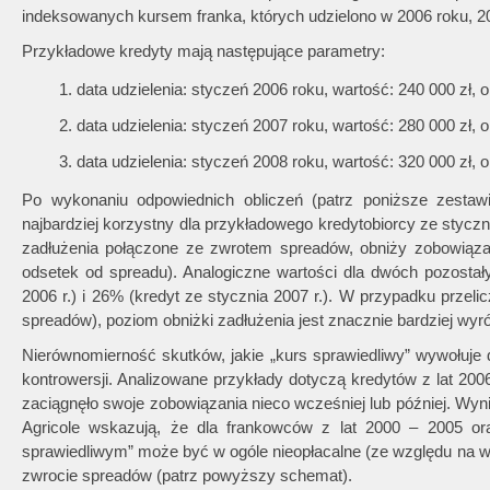
indeksowanych kursem franka, których udzielono w 2006 roku, 200
Przykładowe kredyty mają następujące parametry:
data udzielenia: styczeń 2006 roku, wartość: 240 000 zł, o
data udzielenia: styczeń 2007 roku, wartość: 280 000 zł, o
data udzielenia: styczeń 2008 roku, wartość: 320 000 zł, o
Po wykonaniu odpowiednich obliczeń (patrz poniższe zestawie
najbardziej korzystny dla przykładowego kredytobiorcy ze styczni
zadłużenia połączone ze zwrotem spreadów, obniży zobowiąz
odsetek od spreadu). Analogiczne wartości dla dwóch pozosta
2006 r.) i 26% (kredyt ze stycznia 2007 r.). W przypadku przel
spreadów), poziom obniżki zadłużenia jest znacznie bardziej wy
Nierównomierność skutków, jakie „kurs sprawiedliwy” wywołuje 
kontrowersji. Analizowane przykłady dotyczą kredytów z lat 200
zaciągnęło swoje zobowiązania nieco wcześniej lub później. Wyn
Agricole wskazują, że dla frankowców z lat 2000 – 2005 ora
sprawiedliwym” może być w ogóle nieopłacalne (ze względu na wz
zwrocie spreadów (patrz powyższy schemat).