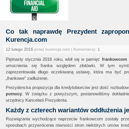
Co tak naprawdę Prezydent zapropon
Kurencja.com
12 lutego 2016
przez kurencja.com | Komentarzy:
1
Piętnasty stycznia 2016 roku, wbił się w pamięć
frankowcom
n
umocnienia się franka względem złotówki. W tym sym
zaprezentowała długo oczekiwaną ustawę, która ma być pró
„frankowe” zadłużenie.
Prezydencka propozycja dla kredytobiorców jest dość rozbudow
pomocy
. W związku z powyższym, postanowiliśmy dokładnie
urzędnicy Kancelarii Prezydenta.
Każdy z czterech wariantów oddłużenia j
Rozwiązania wychodzące naprzeciw frankowcom zostały przed
sposobach przywrócenia równości stron niektórych umów kre