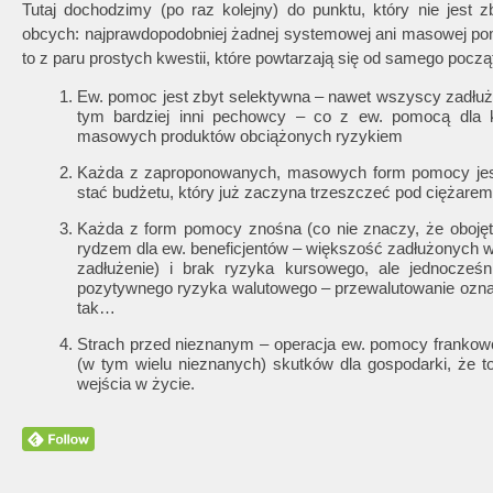
Tutaj dochodzimy (po raz kolejny) do punktu, który nie jest 
obcych: najprawdopodobniej żadnej systemowej ani masowej pom
to z paru prostych kwestii, które powtarzają się od samego począ
Ew. pomoc jest zbyt selektywna – nawet wszyscy zadłuże
tym bardziej inni pechowcy – co z ew. pomocą dla k
masowych produktów obciążonych ryzykiem
Każda z zaproponowanych, masowych form pomocy jest 
stać budżetu, który już zaczyna trzeszczeć pod ciężar
Każda z form pomocy znośna (co nie znaczy, że obojętna
rydzem dla ew. beneficjentów – większość zadłużonych wi
zadłużenie) i brak ryzyka kursowego, ale jednocze
pozytywnego ryzyka walutowego – przewalutowanie oznac
tak…
Strach przed nieznanym – operacja ew. pomocy frankowc
(w tym wielu nieznanych) skutków dla gospodarki, że to
wejścia w życie.