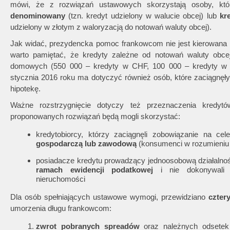
mówi, że z rozwiązań ustawowych skorzystają osoby, któ
denominowany
(tzn. kredyt udzielony w walucie obcej) lub
kr
udzielony w złotym z waloryzacją do notowań waluty obcej).
Jak widać, prezydencka pomoc frankowcom nie jest kierowana
warto pamiętać, że kredyty zależne od notowań waluty obce
domowych (550 000 – kredyty w CHF, 100 000 – kredyty w 
stycznia 2016 roku ma dotyczyć również osób, które zaciągnę
hipotekę.
Ważne rozstrzygnięcie dotyczy też przeznaczenia kredytó
proponowanych rozwiązań będą mogli skorzystać:
kredytobiorcy, którzy zaciągnęli zobowiązanie na ce
gospodarczą lub zawodową
(konsumenci w rozumieniu
posiadacze kredytu prowadzący jednoosobową działalno
ramach ewidencji podatkowej
i nie dokonywali o
nieruchomości
Dla osób spełniających ustawowe wymogi, przewidziano
czter
umorzenia długu frankowcom:
zwrot pobranych spreadów
oraz należnych odsetek