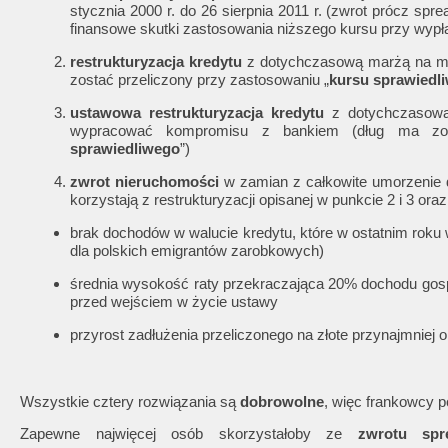
stycznia 2000 r. do 26 sierpnia 2011 r. (zwrot prócz sp
finansowe skutki zastosowania niższego kursu przy wypła
restrukturyzacja kredytu
z dotychczasową marżą na 
zostać przeliczony przy zastosowaniu „
kursu sprawiedl
ustawowa
restrukturyzacja kredytu
z dotychczasową
wypracować kompromisu z bankiem (dług ma zost
sprawiedliwego
”)
zwrot nieruchomości
w zamian z całkowite umorzenie d
korzystają z restrukturyzacji opisanej w punkcie 2 i 3 ora
brak dochodów w walucie kredytu, które w ostatnim roku
dla polskich emigrantów zarobkowych)
średnia wysokość raty przekraczająca 20% dochodu go
przed wejściem w życie ustawy
przyrost zadłużenia przeliczonego na złote przynajmniej
Wszystkie cztery rozwiązania są
dobrowolne
, więc frankowcy 
Zapewne najwięcej osób skorzystałoby ze
zwrotu spr