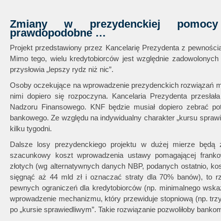
Zmiany w prezydenckiej pomoc
prawdopodobne …
Projekt przedstawiony przez Kancelarię Prezydenta z pewnością
Mimo tego, wielu kredytobiorców jest względnie zadowolonych 
przysłowia „lepszy rydz niż nic”.
Osoby oczekujące na wprowadzenie prezydenckich rozwiązań mus
nimi dopiero się rozpoczyna. Kancelaria Prezydenta przesłała
Nadzoru Finansowego. KNF będzie musiał dopiero zebrać potr
bankowego. Ze względu na indywidualny charakter „kursu spraw
kilku tygodni.
Dalsze losy prezydenckiego projektu w dużej mierze będą
szacunkowy koszt wprowadzenia ustawy pomagającej franko
złotych (wg alternatywnych danych NBP, podanych ostatnio, ko
sięgnąć aż 44 mld zł i oznaczać straty dla 70% banów), to r
pewnych ograniczeń dla kredytobiorców (np. minimalnego wskaźn
wprowadzenie mechanizmu, który przewiduje stopniową (np. trzyle
po „kursie sprawiedliwym”. Takie rozwiązanie pozwoliłoby bankom