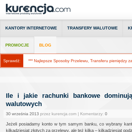
KANTORY INTERNETOWE
TRANSFERY WALUTOWE
K
PROMOCJE
BLOG
Sprawdź:
*** Najlepsze Sposoby Przelewu, Transferu pieniędzy za g
Ile i jakie rachunki bankowe dominuj
walutowych
30 września 2013
przez kurencja.com | Komentarzy:
0
Jeżeli posiadamy konto w tym samym banku, co wybrany kanto
kilkadziesiąt złotych za przelewy, ale też kilka – kilkadziesiąt 