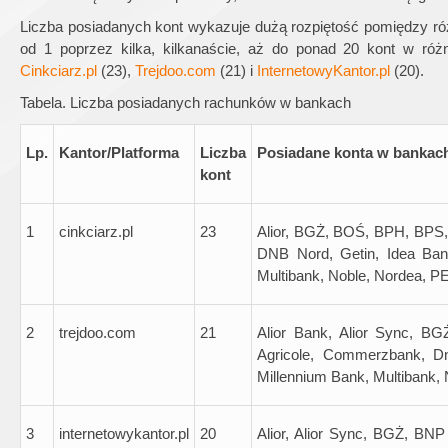
Liczba posiadanych kont wykazuje dużą rozpiętość pomiędzy róż
od 1 poprzez kilka, kilkanaście, aż do ponad 20 kont w róż
Cinkciarz.pl
(23),
Trejdoo.com
(21) i
InternetowyKantor.pl
(20).
Tabela. Liczba posiadanych rachunków w bankach
Lp.
Kantor/Platforma
Liczba
Posiadane konta w bankac
kont
1
cinkciarz.pl
23
Alior, BGŻ, BOŚ, BPH, BPS,
DNB Nord, Getin, Idea Ban
Multibank, Noble, Nordea, P
2
trejdoo.com
21
Alior Bank, Alior Sync, 
Agricole, Commerzbank, Dn
Millennium Bank, Multibank,
3
internetowykantor.pl
20
Alior, Alior Sync, BGŻ, BN