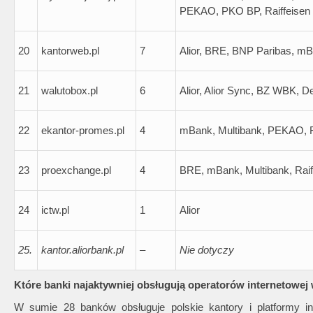
PEKAO, PKO BP, Raiffeisen
20
kantorweb.pl
7
Alior, BRE, BNP Paribas, m
21
walutobox.pl
6
Alior, Alior Sync, BZ WBK, 
22
ekantor-promes.pl
4
mBank, Multibank, PEKAO, R
23
proexchange.pl
4
BRE, mBank, Multibank, Raif
24
ictw.pl
1
Alior
25.
kantor.aliorbank.pl
–
Nie dotyczy
Które banki najaktywniej obsługują operatorów internetowej
W sumie 28 banków obsługuje polskie kantory i platformy i