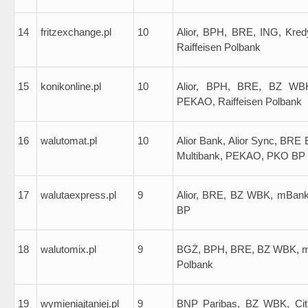
14
fritzexchange.pl
10
Alior, BPH, BRE, ING, Kre
Raiffeisen Polbank
15
konikonline.pl
10
Alior, BPH, BRE, BZ WBK
PEKAO, Raiffeisen Polbank
16
walutomat.pl
10
Alior Bank, Alior Sync, BRE
Multibank, PEKAO, PKO BP
17
walutaexpress.pl
9
Alior, BRE, BZ WBK, mBank
BP
18
walutomix.pl
9
BGŻ, BPH, BRE, BZ WBK, mBa
Polbank
19
wymieniajtaniej.pl
9
BNP Paribas, BZ WBK, Citi