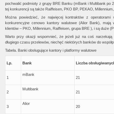
pochwalić podmioty z grupy BRE Banku (mBank i Multibank po 2
tej konkurencji są także Raiffeisen, PKO BP, PEKAO, Millenniu
Można powiedzieć, że najwięcej kontraktów z operatorami
konkurencyjne cenowo kantory walutowe (Alior Bank), mają
klientów – PKO, Millennium, Raiffeisen, grupa BRE ), i są duże
Warto przy okazji wspomnieć, że jeżeli już na coś narzekają w
długiego czasu przelewów, niechęć niektórych banków do współp
Tabela. Banki obsługujące kantory i platformy walutowe
Lp.
Bank
Liczba obsługiwanyc
mBank
1
21
Multibank
2
21
Alior
3
20