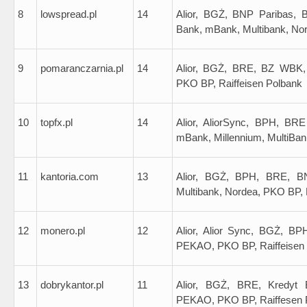
8
lowspread.pl
14
Alior, BGŻ, BNP Paribas, 
Bank, mBank, Multibank, No
9
pomaranczarnia.pl
14
Alior, BGŻ, BRE, BZ WBK,
PKO BP, Raiffeisen Polbank
10
topfx.pl
14
Alior, AliorSync, BPH, BR
mBank, Millennium, MultiBan
11
kantoria.com
13
Alior, BGŻ, BPH, BRE, BN
Multibank, Nordea, PKO BP, 
12
monero.pl
12
Alior, Alior Sync, BGŻ, BP
PEKAO, PKO BP, Raiffeisen
13
dobrykantor.pl
11
Alior, BGŻ, BRE, Kredyt 
PEKAO, PKO BP, Raiffesen 