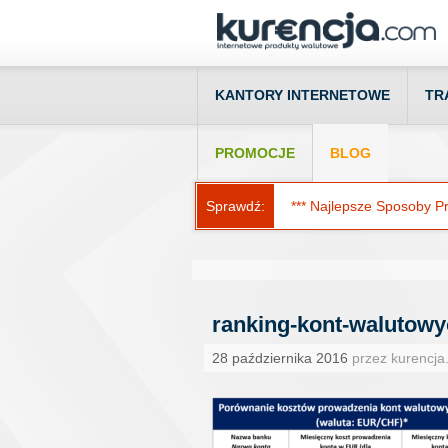
KANTORY INTERNETOWE
TR
PROMOCJE
BLOG
Sprawdź:
*** Najlepsze Sposoby Prz
ranking-kont-walutowy
28 października 2016
przez kurencja