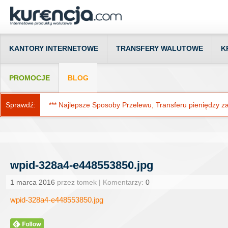
KANTORY INTERNETOWE
TRANSFERY WALUTOWE
K
PROMOCJE
BLOG
Sprawdź:
*** Najlepsze Sposoby Przelewu, Transferu pieniędzy za g
wpid-328a4-e448553850.jpg
1 marca 2016
przez tomek | Komentarzy:
0
wpid-328a4-e448553850.jpg