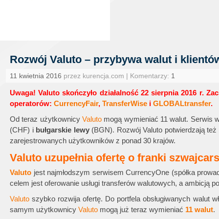
Rozwój Valuto – przybywa walut i klientó
11 kwietnia 2016
przez kurencja.com | Komentarzy:
1
Uwaga! Valuto skończyło działalność 22 sierpnia 2016 r. Za
operatorów:
CurrencyFair
,
TransferWise
i
GLOBALtransfer
.
Od teraz użytkownicy
Valuto
mogą wymieniać 11 walut. Serwis wł
(CHF) i
bułgarskie lewy
(BGN). Rozwój Valuto potwierdzają też l
zarejestrowanych użytkowników z ponad 30 krajów.
Valuto uzupełnia ofertę o franki szwajcars
Valuto
jest najmłodszym serwisem CurrencyOne (spółka prowad
celem jest oferowanie usługi transferów walutowych, a ambicją
Valuto
szybko rozwija ofertę. Do portfela obsługiwanych walut wł
samym użytkownicy
Valuto
mogą już teraz wymieniać
11 walut
.