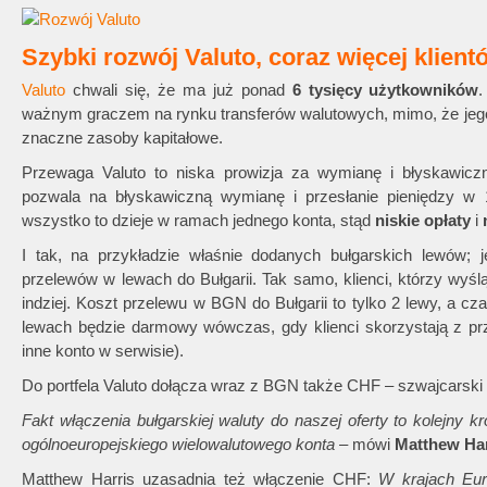
Szybki rozwój Valuto, coraz więcej klient
Valuto
chwali się, że ma już ponad
6 tysięcy użytkowników
.
ważnym graczem na rynku transferów walutowych, mimo, że jego li
znaczne zasoby kapitałowe.
Przewaga Valuto to niska prowizja za wymianę i błyskawic
pozwala na błyskawiczną wymianę i przesłanie pieniędzy w
wszystko to dzieje w ramach jednego konta, stąd
niskie opłaty
i
I tak, na przykładzie właśnie dodanych bułgarskich lewów; 
przelewów w lewach do Bułgarii. Tak samo, klienci, którzy wyślą
indziej. Koszt przelewu w BGN do Bułgarii to tylko 2 lewy, a c
lewach będzie darmowy wówczas, gdy klienci skorzystają z p
inne konto w serwisie).
Do portfela Valuto dołącza wraz z BGN także CHF – szwajcarski 
Fakt włączenia bułgarskiej waluty do naszej oferty to kolejny kr
ogólnoeuropejskiego wielowalutowego konta
– mówi
Matthew Har
Matthew Harris uzasadnia też włączenie CHF:
W krajach Eur