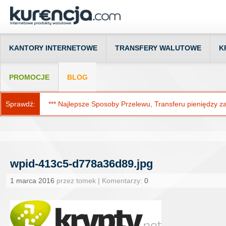
KANTORY INTERNETOWE
TRANSFERY WALUTOWE
K
PROMOCJE
BLOG
Sprawdź:
*** Najlepsze Sposoby Przelewu, Transferu pieniędzy za g
wpid-413c5-d778a36d89.jpg
1 marca 2016
przez tomek | Komentarzy:
0