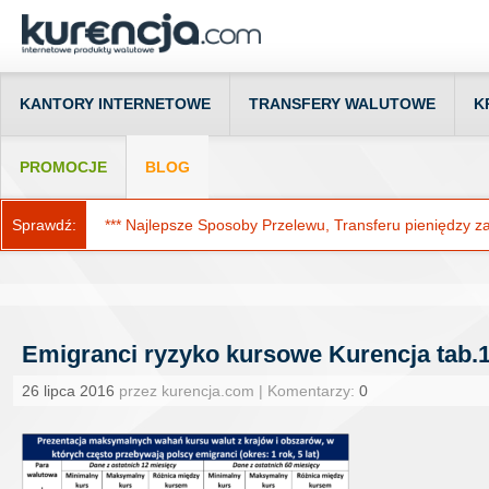
KANTORY INTERNETOWE
TRANSFERY WALUTOWE
K
PROMOCJE
BLOG
Sprawdź:
*** Najlepsze Sposoby Przelewu, Transferu pieniędzy za g
Emigranci ryzyko kursowe Kurencja tab.
26 lipca 2016
przez kurencja.com | Komentarzy:
0