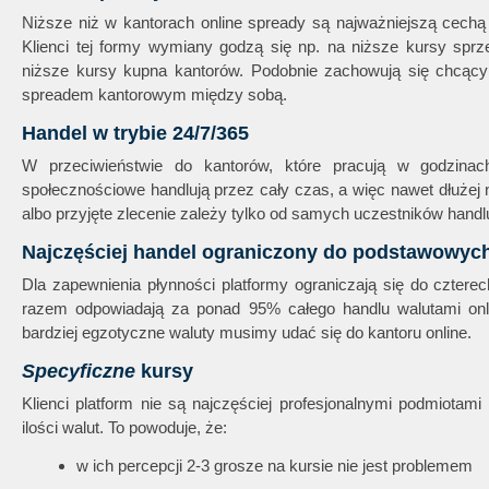
Niższe niż w kantorach online spready są najważniejszą cechą 
Klienci tej formy wymiany godzą się np. na niższe kursy sprz
niższe kursy kupna kantorów. Podobnie zachowują się chcący w
spreadem kantorowym między sobą.
Handel w trybie 24/7/365
W przeciwieństwie do kantorów, które pracują w godzinac
społecznościowe handlują przez cały czas, a więc nawet dłużej ni
albo przyjęte zlecenie zależy tylko od samych uczestników hand
Najczęściej handel ograniczony do podstawowych
Dla zapewnienia płynności platformy ograniczają się do czter
razem odpowiadają za ponad 95% całego handlu walutami onli
bardziej egzotyczne waluty musimy udać się do kantoru online.
Specyficzne
kursy
Klienci platform nie są najczęściej profesjonalnymi podmiotami
ilości walut. To powoduje, że:
w ich percepcji 2-3 grosze na kursie nie jest problemem