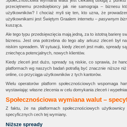
Społecznościowa wymiana walut jest ciekawą usługą z punktu 
przeciętnemu przedsiębiorcy jak nie samograja – biznesu k
użytkowników? I chociaż myli się ten, kto uzna, że prowadz
użytkownikami jest Świętym Graalem internetu –
pasywnym biz
kusząca.
Ale tego typu przedsięwzięcia mają jedną, za to istotną barierę 
biznesu. Jest ona potrzebna do tego aby arkusz zleceń był na
niskim spreadem. W sytuacji, kiedy zleceń jest mało, spready są 
zniechęca potencjalnych, nowych klientów.
Kiedy zleceń jest dużo, spready są niskie, co sprawia, że hand
platformach wg naszych badań potrafią być znacznie niższe niż
online, co przyciąga użytkowników z tych kantorów.
Wielu operatorów platform społecznościowych wspomaga hand
wystawiając własne zlecenia w celu domykania zleceń i wypełnia
Społecznościowa wymiana walut – specyf
Z faktu, że na platformach społecznościowych użytkownicy
specyficznych cech tej wymiany.
Niższe spready