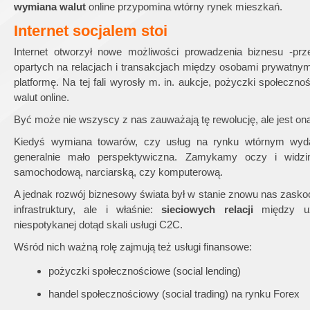
wymiana walut
online przypomina wtórny rynek mieszkań.
Internet socjalem stoi
Internet otworzył nowe możliwości prowadzenia biznesu -pr
opartych na relacjach i transakcjach między osobami prywatnymi
platformę. Na tej fali wyrosły m. in. aukcje, pożyczki społec
walut online.
Być może nie wszyscy z nas zauważają tę rewolucję, ale jest on
Kiedyś wymiana towarów, czy usług na rynku wtórnym wyda
generalnie mało perspektywiczna. Zamykamy oczy i widzim
samochodową, narciarską, czy komputerową.
A jednak rozwój biznesowy świata był w stanie znowu nas zaskoc
infrastruktury, ale i właśnie:
sieciowych relacji
między u
niespotykanej dotąd skali usługi C2C.
Wśród nich ważną rolę zajmują też usługi finansowe:
pożyczki społecznościowe (social lending)
handel społecznościowy (social trading) na rynku Forex