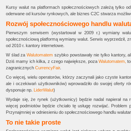
Kursy walut na platformach społecznościowych zależą tylko 
oderwane od kursów rynkowych, ale biznes C2C stwarza możliwoś
Rozwój społecznościowego handlu walut
Pierwszym serwisem (wystartował w 2009 r.) wymiany wal
społecznościową platformą wymiany walut. Serwis wyprzedził, znac
od 2010 r. kantory internetowe.
W ślad za
Walutomatem
szybko powstawały nie tylko kantory, al
Dziś mamy ich kilka, z czego największe, poza
Walutomatem,
to
zagranicznych
CurrencyFair
.
Co więcej, wielu operatorów, którzy zaczynali jako czyste kant
ale i oczekiwań użytkowników) wprowadziło do swojej oferty rów
dysponuje np.
LiderWalut
)
Wydaje się, że rynek (użytkownicy) będzie nadal napierał na 
więcej podmiotów będzie chciało tę usługę rozwijać. Proble
Przynajmniej w odniesieniu do społecznościowego handlu walutami 
To nie takie proste