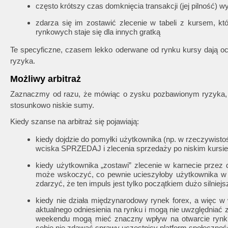
często krótszy czas domknięcia transakcji (jej pilność) 
zdarza się im zostawić zlecenie w tabeli z kursem, 
rynkowych staje się dla innych gratką
Te specyficzne, czasem lekko oderwane od rynku kursy dają oc
ryzyka.
Możliwy arbitraż
Zaznaczmy od razu, że mówiąc o zysku pozbawionym ryzyka, m
stosunkowo niskie sumy.
Kiedy szanse na arbitraż się pojawiają:
kiedy dojdzie do pomyłki użytkownika (np. w rzeczywistoś
wciska SPRZEDAJ i zlecenia sprzedaży po niskim kursie l
kiedy użytkownika „zostawi” zlecenie w karnecie przez
może wskoczyć, co pewnie ucieszyłoby użytkownika w 
zdarzyć, że ten impuls jest tylko początkiem dużo silniej
kiedy nie działa międzynarodowy rynek forex, a więc 
aktualnego odniesienia na rynku i mogą nie uwzględniać
weekendu mogą mieć znaczny wpływ na otwarcie rynk
sobie nie zdawać sprawy uczestnicy platform społecznoś