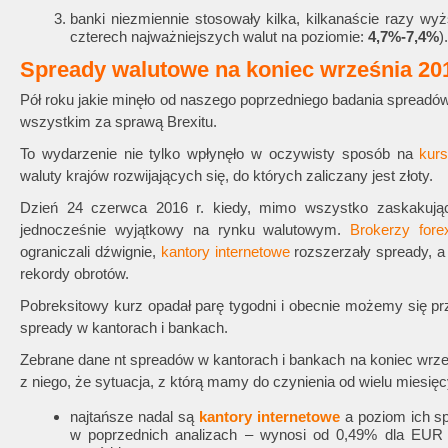
banki niezmiennie stosowały kilka, kilkanaście razy wy
czterech najważniejszych walut na poziomie:
4,7%-7,4%
).
Spready walutowe na koniec września 201
Pół roku jakie minęło od naszego poprzedniego badania spreadó
wszystkim za sprawą Brexitu.
To wydarzenie nie tylko wpłynęło w oczywisty sposób na
kurs
waluty krajów rozwijających się, do których zaliczany jest złoty.
Dzień 24 czerwca 2016 r. kiedy, mimo wszystko zaskakując
jednocześnie wyjątkowy na rynku walutowym.
Brokerzy fore
ograniczali dźwignie,
kantory internetowe
rozszerzały spready, a 
rekordy obrotów.
Pobreksitowy kurz opadał parę tygodni i obecnie możemy się pr
spready w kantorach i bankach.
Zebrane dane nt spreadów w kantorach i bankach na koniec wrze
z niego, że sytuacja, z którą mamy do czynienia od wielu miesięc
najtańsze nadal są
kantory internetowe
a poziom ich sp
w poprzednich analizach – wynosi od 0,49% dla EUR p