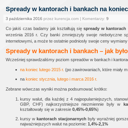
Spready w kantorach i bankach na koniec I
3 października 2016
przez kurencja.com | Komentarzy:
9
Co jakiś czas badamy jak kształtują się
spready w kantorach 
września 2016 r. Czy banki zmniejszyły swoje niebotyczne s
internetowymi, a może te ostatnie podniosły swoje ceny wymiany
Spready w kantorach i bankach – jak było
Wcześniej sprawdzaliśmy poziom spreadów w bankach i kantora
na koniec lutego 2015 r.
(po zawirowaniach, które miały mi
na
koniec stycznia, lutego i marca 2016 r.
Zebrane wówczas wyniki można podsumować krótko:
kursy walut, dla każdej z 4 najpopularniejszych, st
GBP, CHF) najkorzystniejsze niezmiennie były w
ka
kształtowały się w zakresie
0,45%-0,65%
)
kursy w
kantorach stacjonarnych
były wyraźniej gorsze
najważniejszych walut na poziomie:
1,4%-2,1%